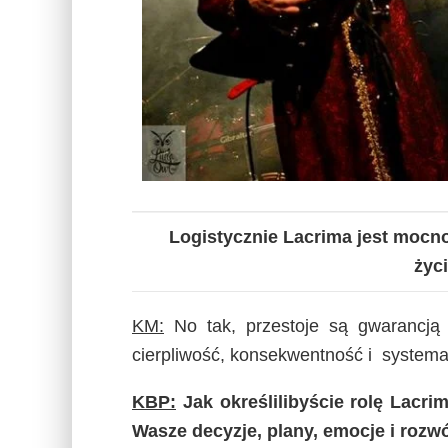
Logistycznie Lacrima jest mocno
życ
KM:
No tak, przestoje są gwarancją 
cierpliwość, konsekwentność i system
KBP:
Jak określilibyście rolę Lacr
Wasze decyzje, plany, emocje i rozw