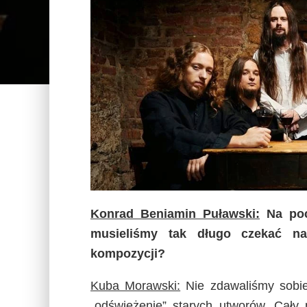
Konrad Beniamin Puławski:
Na poc
musieliśmy tak długo czekać n
kompozycji?
Kuba Morawski:
Nie zdawaliśmy sobie
„odświeżenie” starych utworów. Cały 