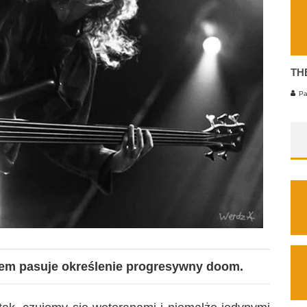
TH
Pa
iem pasuje określenie progresywny doom.