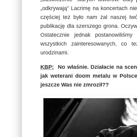
„odkrywają” Lacrimę na koncertach nie
częściej też było nam żal naszej twó
publikację dla szerszego grona. Oczywi
Ostatecznie jednak postanowiliśmy 
wszystkich zainteresowanych, co t
urodzinami.
KBP:
No właśnie. Działacie na sce
jak weterani doom metalu w Polsc
jeszcze Was nie zmroził??