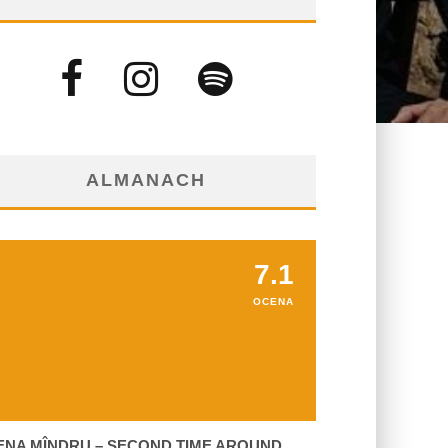
ALMANACH
7.1
OCENA
ENA MÎNDRU – SECOND TIME AROUND