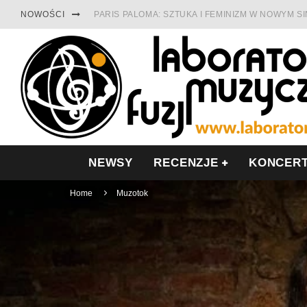
NOWOŚCI
PARIS PALOMA: SZTUKA I FEMINIZM W NOWYM S
TABULA RASA Z SINGLEM DIAMENTY. SAMOTNOŚ
CINNAMON GUM MIĘDZY SOULEM A PAMIĘCIĄ
FRANCUSKI PROG METAL WEDŁUG DUALISIS
LESZEK KUŁAKOWSKI NAGRAŁ JAZZFONIĘ O PO
NIEZNANY BOWIE Z 1965 ROKU. PREMIERA WE 
NEWSY
RECENZJE
KONCER
Home
Muzotok