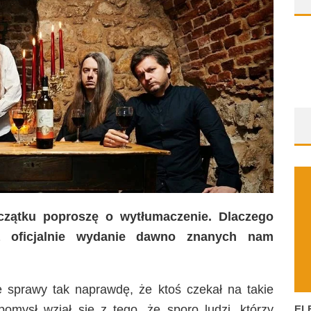
zątku poproszę o wytłumaczenie. Dlaczego
a oficjalnie wydanie dawno znanych nam
 sprawy tak naprawdę, że ktoś czekał na takie
pomysł wziął się z tego, że sporo ludzi, którzy
EL