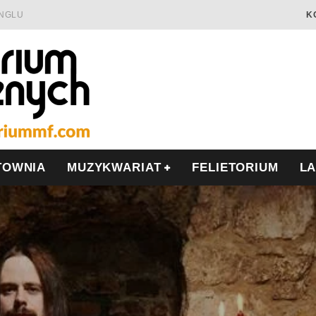
INGLU
K
Ć I OPÓR
LSCE
WRZEŚNIU
TOWNIA
MUZYKWARIAT
FELIETORIUM
L