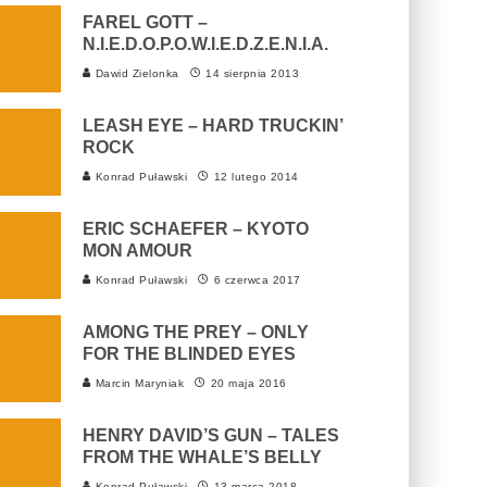
FAREL GOTT –
N.I.E.D.O.P.O.W.I.E.D.Z.E.N.I.A.
Dawid Zielonka
14 sierpnia 2013
LEASH EYE – HARD TRUCKIN’
ROCK
Konrad Puławski
12 lutego 2014
ERIC SCHAEFER – KYOTO
MON AMOUR
Konrad Puławski
6 czerwca 2017
AMONG THE PREY – ONLY
FOR THE BLINDED EYES
Marcin Maryniak
20 maja 2016
HENRY DAVID’S GUN – TALES
FROM THE WHALE’S BELLY
Konrad Puławski
13 marca 2018