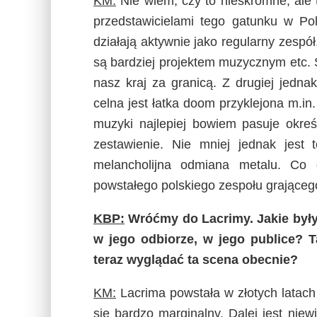
KM:
Nie wiem, czy to nieskromne, ale 
przedstawicielami tego gatunku w Pol
działają aktywnie jako regularny zespół.
są bardziej projektem muzycznym etc.
nasz kraj za granicą. Z drugiej jedna
celna jest łatka doom przyklejona m.i
muzyki najlepiej bowiem pasuje okre
zestawienie. Nie mniej jednak jest 
melancholijna odmiana metalu. Co
powstałego polskiego zespołu grającego
KBP:
Wróćmy do Lacrimy. Jakie były 
w jego odbiorze, w jego publice? T
teraz wyglądać ta scena obecnie?
KM:
Lacrima powstała w złotych latach
się bardzo marginalny. Dalej jest nie