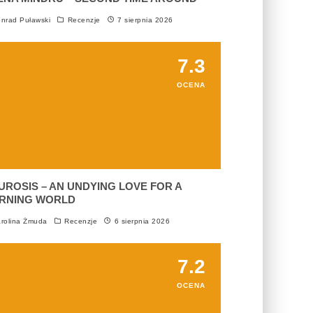
nrad Puławski
Recenzje
7 sierpnia 2026
7.3
OCENA
UROSIS – AN UNDYING LOVE FOR A
RNING WORLD
rolina Żmuda
Recenzje
6 sierpnia 2026
7.2
OCENA