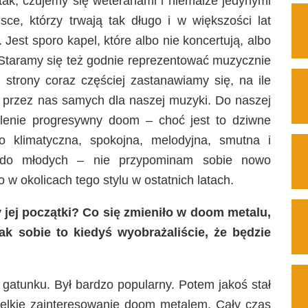
tak, czujemy się weteranami i niemalże jedynymi
sce, którzy trwają tak długo i w większości lat
 Jest sporo kapel, które albo nie koncertują, albo
 Staramy się też godnie reprezentować muzycznie
k strony coraz częściej zastanawiamy się, na ile
n. przez nas samych dla naszej muzyki. Do naszej
ślenie progresywny doom – choć jest to dziwne
to klimatyczna, spokojna, melodyjna, smutna i
 do młodych – nie przypominam sobie nowo
 w okolicach tego stylu w ostatnich latach.
jej początki? Co się zmieniło w doom metalu,
ak sobie to kiedyś wyobrażaliście, że będzie
 gatunku. Był bardzo popularny. Potem jakoś stał
wielkie zainteresowanie doom metalem. Cały czas