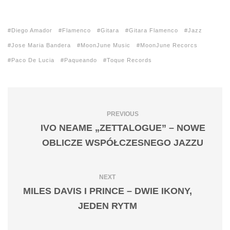
Diego Amador
Flamenco
Gitara
Gitara Flamenco
Jazz
Jose Maria Bandera
MoonJune Music
MoonJune Recorcs
Paco De Lucia
Paqueando
Toque Records
PREVIOUS
IVO NEAME „ZETTALOGUE” – NOWE
OBLICZE WSPÓŁCZESNEGO JAZZU
NEXT
MILES DAVIS I PRINCE – DWIE IKONY,
JEDEN RYTM