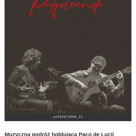
a1830472868_10
Muzyczna podróż hołdująca Paco de Lucii