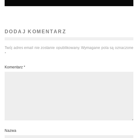
DODAJ KOMENTARZ
Twój adres email nie zostanie opublikowany.
Wymagane pola są oznaczone
*
Komentarz
*
Nazwa