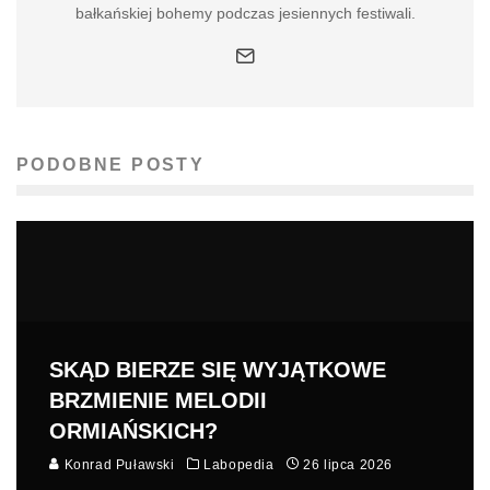
bałkańskiej bohemy podczas jesiennych festiwali.
PODOBNE POSTY
SKĄD BIERZE SIĘ WYJĄTKOWE
BRZMIENIE MELODII
ORMIAŃSKICH?
Konrad Puławski
Labopedia
26 lipca 2026