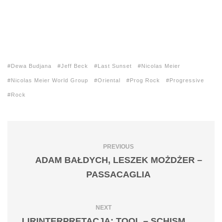
Dewa Budjana
Jeff Beck
Last Sunset
Nicolas Meier
Nicolas Meier World Group
Oriental
Prog Rock
Progressive
Rock
PREVIOUS
ADAM BAŁDYCH, LESZEK MOŻDŻER –
PASSACAGLIA
NEXT
LIRINTERPRETACJA: TOOL – SCHISM