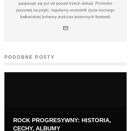
pasjonuje się już od ponad trzech dekad. Promotor
jazzowej turystyki, regularny uczestnik życia nocnego
bałkańskiej bohemy podczas jesiennych festiwali.
PODOBNE POSTY
ROCK PROGRESYWNY: HISTORIA,
CECHY, ALBUMY