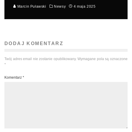
Marcin Puławski
Newsy
4 maja 2025
DODAJ KOMENTARZ
Twój adres email nie zostanie opublikowany.
Wymagane pola są oznaczone
*
Komentarz
*