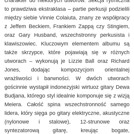
charakter do niektórych utworów. Sekcja rytmiczna
to prawdziwa ekstraklasa – partie perkusji podzielili
między siebie Vinnie Colaiuta, znany ze współpracy
z Jeffem Beckiem, Frankiem Zappą czy Stingiem,
oraz Gary Husband, wszechstronny perkusista i
klawiszowiec. Kluczowym elementem albumu są
także skrzypce, które pojawiają się w różnych
utworach – wykonują je Lizzie Ball oraz Richard
Jones, dodając kompozycjom orientalnej
wrażliwości i barwności. W dwóch utworach
gościnnie wystąpił indonezyjski wirtuoz gitary Dewa
Budjana, którego styl idealnie komponuje się z wizją
Meiera. Całość spina wszechstronność samego
lidera, który sięga po gitary elektryczne, akustyczne
(nylonowe i stalowe), 12-strunowe oraz
syntezatorową gitarę, kreując bogate,