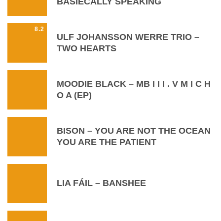
BASIECALLY SPEAKING
8.2
ULF JOHANSSON WERRE TRIO –
TWO HEARTS
MOODIE BLACK – MB I I I . V M I C H
O A (EP)
BISON – YOU ARE NOT THE OCEAN
YOU ARE THE PATIENT
LIA FÁIL – BANSHEE