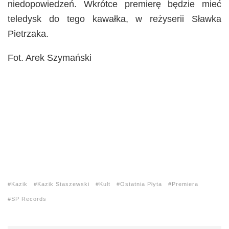
niedopowiedzeń. Wkrótce premierę będzie mieć
teledysk do tego kawałka, w reżyserii Sławka
Pietrzaka.
Fot. Arek Szymański
Kazik
Kazik Staszewski
Kult
Ostatnia Płyta
Premiera
SP Records