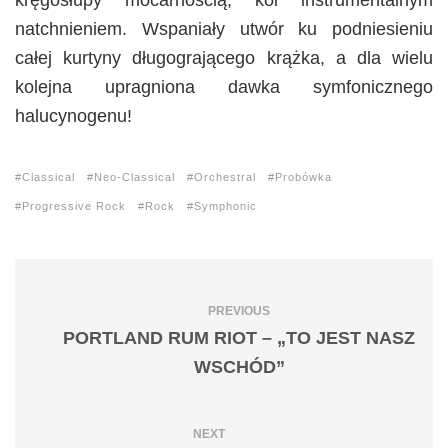
kręgosłupy mocarnością, koi instrumentalnym
natchnieniem. Wspaniały utwór ku podniesieniu
całej kurtyny długogrającego krążka, a dla wielu
kolejna upragniona dawka symfonicznego
halucynogenu!
Classical
Neo-Classical
Orchestral
Probówka
Progressive Rock
Rock
Symphonic
PREVIOUS
PORTLAND RUM RIOT – „TO JEST NASZ
WSCHÓD”
NEXT