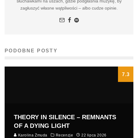
słuchawkami na uszach, gdzie podgłaśnia muzykę, by
zagłuszyć własne wątpliwości – albo cudze opinie.
PODOBNE POSTY
7.3
THEORY IN SILENCE – REMNANTS
OF A DYING LIGHT
Karolina Żmuda
Recenzje
22 lipca 2026