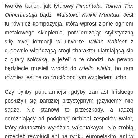
tworów takich, jak tytułowy
Pimentola, Toinen Tie,
Onnenriistäjä
bądź
Muistoksi Kaikki Muuttuu.
Jest
tu również kompozycja, która wprost zionie ogniem
metalowego sklepienia, potwierdzając stylistyczną
siłę owej formacji w utworze
Vallan Kahleet
z
cudownie wieńczącą srogi charakter ulatniającą się
z gitary solówką, a jeżeli o te chodzi, na pewno
będziecie musieli wrócić do
Mielin Kielin
, bo tam
również jest na co rzucić pod tym względem ucho.
Czy byliby popularniejsi, gdyby zamiast fińskiego
posłużyli się bardziej przystępnym językiem? Nie
sądzę. Nie stanowi to przeszkody, a raczej
odróżniający od podobnej otchłani zespołów walor,
który skutecznie wyróżnia Valontakayat. Nie zrobią
przecież rewolucji ani na rynku europejskim, ani w