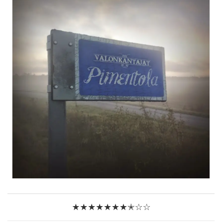
★★★★★★★
✭
☆☆