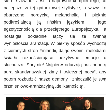
się nie zawiódł. Jest tu naprawdę komplet tego, co
najlepsze w tej gatunkowej stylistyce, a wszystko
obarczone nordycką melancholią i pięknie
podkreślającą ją fińskim językiem i jego
egzotycznością dla przeciętnego Europejczyka. Ta
nostalgia dokładnie łączy się ze zwinną
wyniosłością aranżacji. W piękny sposób wychodzą
z ciemnych stron Finlandii, dając swoimi melodiami
światło rozpościerające pozytywne emocje u
słuchacza. Sprytnie! Najpierw odurzają nas ponurą
aurą skandynawskiej zimy i „wiecznej nocy”, aby
potem rozbudzić nasze demony i znieczulić je swą
brzmieniowo-aranżacyjną „delikatnością”.