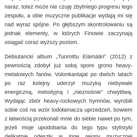
naraz, toteż może nie czuję zbytniego progresu tego
zespołu, a obie muzyczne publikacje wydają mi się
nad wyraz spójne. Po głębszym skontrolowaniu są
jednak elementy, w których Finowie zaczynają
osiągać coraz wyższy poziom.
Debiutancki album „Tuomittu Elämään” (2012) z
pewnością zdobył już sobą spore grono heavy-
metalowych fanów. Volonkantajat po dwóch latach
po raz kolejny uderzył muzyką niebywale
energiczną, melodyjną i „nieznośnie” chwytliwą.
Wydając zbiór heavy-rockowych hymnów, wyrobili
sobie coś na wzór lodołamacza uprzedzeń, bowiem
z łatwością przekonali mnie do siebie nawet po tym,
jeżeli moje upodobania do tego typu stylistyki
delikatnie odeszły w inne rejony muzycznej