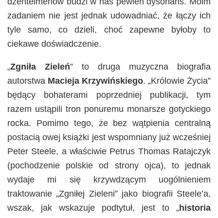
dżentelmenów budzi w nas pewien dysonans. Moim
zadaniem nie jest jednak udowadniać, że łączy ich
tyle samo, co dzieli, choć zapewne byłoby to
ciekawe doświadczenie.
„
Zgniła Zieleń
” to druga muzyczna biografia
autorstwa
Macieja Krzywińskiego
. „Królowie Życia”
będący bohaterami poprzedniej publikacji, tym
razem ustąpili tron ponuremu monarsze gotyckiego
rocka. Pomimo tego, że bez wątpienia centralną
postacią owej książki jest wspomniany już wcześniej
Peter Steele, a właściwie Petrus Thomas Ratajczyk
(pochodzenie polskie od strony ojca), to jednak
wydaje mi się krzywdzącym uogólnieniem
traktowanie „Zgniłej Zieleni” jako biografii Steele’a,
wszak, jak wskazuje podtytuł, jest to „
historia