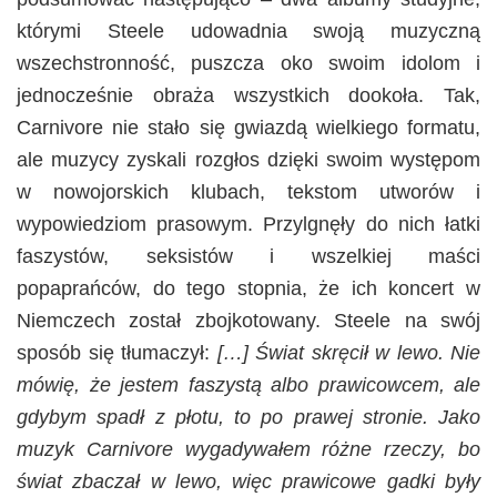
którymi Steele udowadnia swoją muzyczną
wszechstronność, puszcza oko swoim idolom i
jednocześnie obraża wszystkich dookoła. Tak,
Carnivore nie stało się gwiazdą wielkiego formatu,
ale muzycy zyskali rozgłos dzięki swoim występom
w nowojorskich klubach, tekstom utworów i
wypowiedziom prasowym. Przylgnęły do nich łatki
faszystów, seksistów i wszelkiej maści
popaprańców, do tego stopnia, że ich koncert w
Niemczech został zbojkotowany. Steele na swój
sposób się tłumaczył:
[…] Świat skręcił w lewo. Nie
mówię, że jestem faszystą albo prawicowcem, ale
gdybym spadł z płotu, to po prawej stronie. Jako
muzyk Carnivore wygadywałem różne rzeczy, bo
świat zbaczał w lewo, więc prawicowe gadki były