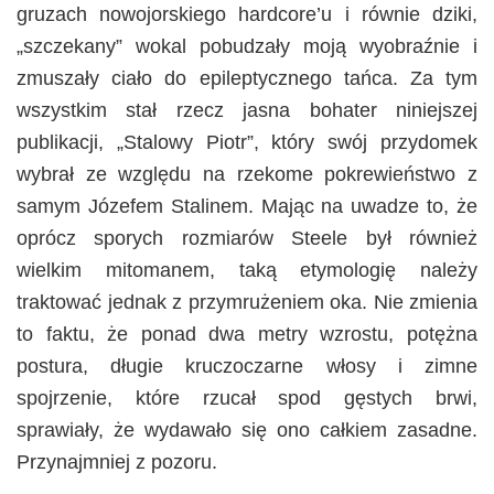
gruzach nowojorskiego hardcore’u i równie dziki,
„szczekany” wokal pobudzały moją wyobraźnie i
zmuszały ciało do epileptycznego tańca. Za tym
wszystkim stał rzecz jasna bohater niniejszej
publikacji, „Stalowy Piotr”, który swój przydomek
wybrał ze względu na rzekome pokrewieństwo z
samym Józefem Stalinem. Mając na uwadze to, że
oprócz sporych rozmiarów Steele był również
wielkim mitomanem, taką etymologię należy
traktować jednak z przymrużeniem oka. Nie zmienia
to faktu, że ponad dwa metry wzrostu, potężna
postura, długie kruczoczarne włosy i zimne
spojrzenie, które rzucał spod gęstych brwi,
sprawiały, że wydawało się ono całkiem zasadne.
Przynajmniej z pozoru.