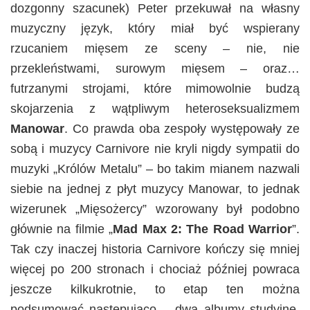
dozgonny szacunek) Peter przekuwał na własny
muzyczny język, który miał być wspierany
rzucaniem mięsem ze sceny – nie, nie
przekleństwami, surowym mięsem – oraz…
futrzanymi strojami, które mimowolnie budzą
skojarzenia z wątpliwym heteroseksualizmem
Manowar
. Co prawda oba zespoły występowały ze
sobą i muzycy Carnivore nie kryli nigdy sympatii do
muzyki „Królów Metalu” – bo takim mianem nazwali
siebie na jednej z płyt muzycy Manowar, to jednak
wizerunek „Mięsożercy” wzorowany był podobno
głównie na filmie „
Mad Max 2: The Road Warrior
”.
Tak czy inaczej historia Carnivore kończy się mniej
więcej po 200 stronach i chociaż później powraca
jeszcze kilkukrotnie, to etap ten można
podsumować następująco – dwa albumy studyjne,