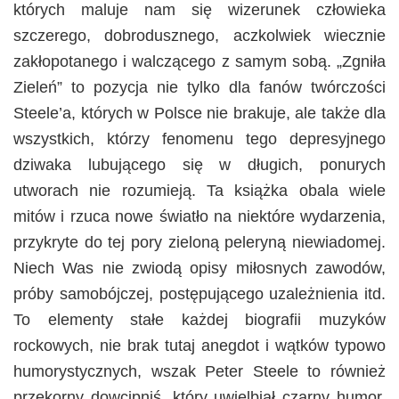
których maluje nam się wizerunek człowieka
szczerego, dobrodusznego, aczkolwiek wiecznie
zakłopotanego i walczącego z samym sobą. „Zgniła
Zieleń” to pozycja nie tylko dla fanów twórczości
Steele’a, których w Polsce nie brakuje, ale także dla
wszystkich, którzy fenomenu tego depresyjnego
dziwaka lubującego się w długich, ponurych
utworach nie rozumieją. Ta książka obala wiele
mitów i rzuca nowe światło na niektóre wydarzenia,
przykryte do tej pory zieloną peleryną niewiadomej.
Niech Was nie zwiodą opisy miłosnych zawodów,
próby samobójczej, postępującego uzależnienia itd.
To elementy stałe każdej biografii muzyków
rockowych, nie brak tutaj anegdot i wątków typowo
humorystycznych, wszak Peter Steele to również
przekorny dowcipniś, który uwielbiał czarny humor,