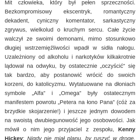
Mit człowieka, który był pełen sprzeczności.
Bezkompromisowy ekscentryk, romantyczny
dekadent, cyniczny komentator, sarkastyczny
zgrywus, wielkolud o kruchym sercu. Całe życie
walczył ze swoimi demonami, mimo stosunkowo
długiej wstrzemięźliwości wpadł w sidła nałogu.
Uzależniony od alkoholu i narkotyków kilkakrotnie
lądował na odwyku, by ostatecznie „oczyścić” się
tak bardzo, aby postanowić wrócić do swoich
korzeni, do katolicyzmu. Wytatuowane na dłoniach
symbole „Alfa” i „Omega” były ostatecznym
manifestem powrotu „Petera na łono Pana” (cóż za
brzydkie skojarzenie!) i jeszcze jednym dowodem
na swoistą dwubiegunowość jego osobowości. Jak
mówił o nim jego przyjaciel z zespołu,
Kenny
Hickey
:
Nigdy nie miał planu, by ruszyć w drogę.