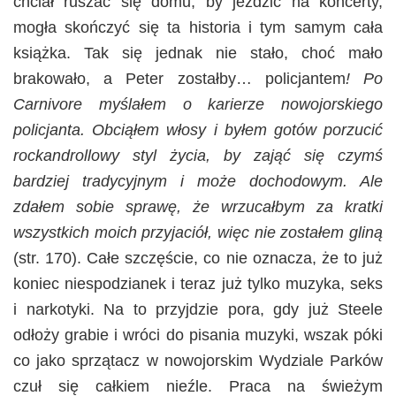
chciał ruszać się domu, by jeździć na koncerty,
mogła skończyć się ta historia i tym samym cała
książka. Tak się jednak nie stało, choć mało
brakowało, a Peter zostałby… policjantem
! Po
Carnivore myślałem o karierze nowojorskiego
policjanta. Obciąłem włosy i byłem gotów porzucić
rockandrollowy styl życia, by zająć się czymś
bardziej tradycyjnym i może dochodowym. Ale
zdałem sobie sprawę, że wrzucałbym za kratki
wszystkich moich przyjaciół, więc nie zostałem gliną
(str. 170). Całe szczęście, co nie oznacza, że to już
koniec niespodzianek i teraz już tylko muzyka, seks
i narkotyki. Na to przyjdzie pora, gdy już Steele
odłoży grabie i wróci do pisania muzyki, wszak póki
co jako sprzątacz w nowojorskim Wydziale Parków
czuł się całkiem nieźle. Praca na świeżym