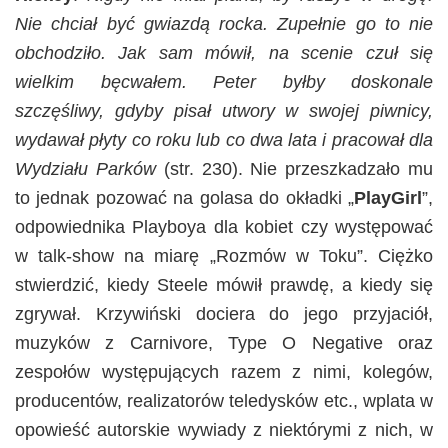
Nie chciał być gwiazdą rocka. Zupełnie go to nie
obchodziło. Jak sam mówił, na scenie czuł się
wielkim bęcwałem. Peter byłby doskonale
szczęśliwy, gdyby pisał utwory w swojej piwnicy,
wydawał płyty co roku lub co dwa lata i pracował dla
Wydziału Parków
(str. 230). Nie przeszkadzało mu
to jednak pozować na golasa do okładki „
PlayGirl
”,
odpowiednika Playboya dla kobiet czy występować
w talk-show na miarę „Rozmów w Toku”. Ciężko
stwierdzić, kiedy Steele mówił prawdę, a kiedy się
zgrywał. Krzywiński dociera do jego przyjaciół,
muzyków z Carnivore, Type O Negative oraz
zespołów występujących razem z nimi, kolegów,
producentów, realizatorów teledysków etc., wplata w
opowieść autorskie wywiady z niektórymi z nich, w