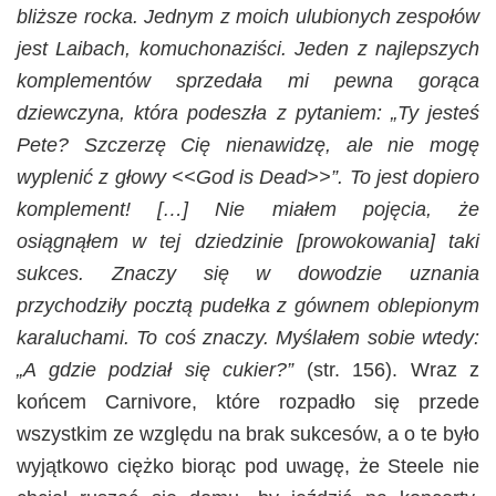
bliższe rocka. Jednym z moich ulubionych zespołów
jest Laibach, komuchonaziści. Jeden z najlepszych
komplementów sprzedała mi pewna gorąca
dziewczyna, która podeszła z pytaniem: „Ty jesteś
Pete? Szczerzę Cię nienawidzę, ale nie mogę
wyplenić z głowy <<God is Dead>>”. To jest dopiero
komplement! […] Nie miałem pojęcia, że
osiągnąłem w tej dziedzinie [prowokowania] taki
sukces. Znaczy się w dowodzie uznania
przychodziły pocztą pudełka z gównem oblepionym
karaluchami. To coś znaczy. Myślałem sobie wtedy:
„A gdzie podział się cukier?”
(str. 156). Wraz z
końcem Carnivore, które rozpadło się przede
wszystkim ze względu na brak sukcesów, a o te było
wyjątkowo ciężko biorąc pod uwagę, że Steele nie