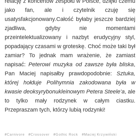
relację z koncertów zespołu w Polsce, dzięki czemu
jako fan, ale i czytelnik czuję się
usatysfakcjonowany.Całość byłaby jeszcze bardziej
zjadliwa, gdyby nie momentami
przeintelektualizowany i nazbyt erudycyjny styl,
popadający czasami w groteskę. Choć może taki był
zamiar? To jednak mam wrażenie, że zamiast
napisać:
Peterowi muzyka od zawsze była bliska
,
Pan Maciej napisałby prawdopodobnie:
Sztuka,
której hołduje Polihymnia zakodowana była w
kwasie deoksyrybonukleinowym Petera Steele’a
, ale
to tylko mały rodzynek w całym ciastku.
Przepraszam tych, którzy lubią rodzynki!
Carnivore
Crossover
Gothic Rock
Maciej Krzywiński