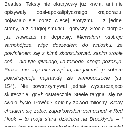
Beatles. Teksty nie okapywały już krwią, ani nie
opisywały post-apokaliptycznego krajobrazu,
pojawiało się coraz więcej erotyzmu – z jednej
strony, a z drugiej smutku i goryczy. Steele cierpiał
już wówczas na depresję:
Miewałem nastroje
samobójcze, więc doszedłem do wniosku, że
powinienem się z kimś skonsultować, zanim zrobię
coś… nie tyle głupiego, ile takiego, czego pożałuję.
Prozac nie daje mi szczęścia, ale jakimś sposobem
powstrzymuje naprawdę złe samopoczucie
(str.
154). Nie powstrzymywał jednak wystarczająco
skutecznie, gdyż ostatecznie Steele targnął się na
swoje życie. Powód? Kolejny zawód miłosny.
Kiedy
chciałem się zabić, zaparkowałem samochód w Red
Hook – to moja stara dzielnica na Brooklynie – i