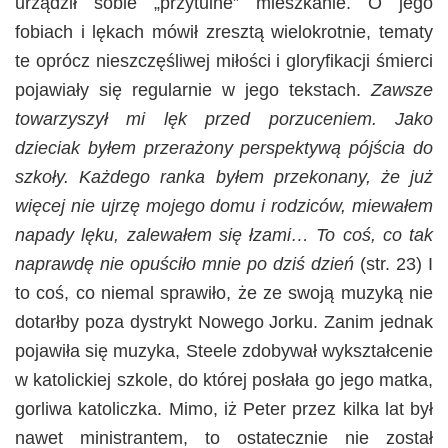
urządził sobie „przytulne” mieszkanie. O jego
fobiach i lękach mówił zresztą wielokrotnie, tematy
te oprócz nieszczęśliwej miłości i gloryfikacji śmierci
pojawiały się regularnie w jego tekstach.
Zawsze
towarzyszył mi lęk przed porzuceniem. Jako
dzieciak byłem przerażony perspektywą pójścia do
szkoły. Każdego ranka byłem przekonany, że już
więcej nie ujrzę mojego domu i rodziców, miewałem
napady lęku, zalewałem się łzami… To coś, co tak
naprawdę nie opuściło mnie po dziś dzień
(str. 23) I
to coś, co niemal sprawiło, że ze swoją muzyką nie
dotarłby poza dystrykt Nowego Jorku. Zanim jednak
pojawiła się muzyka, Steele zdobywał wykształcenie
w katolickiej szkole, do której posłała go jego matka,
gorliwa katoliczka. Mimo, iż Peter przez kilka lat był
nawet ministrantem, to ostatecznie nie został