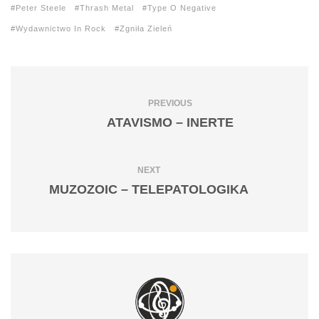
Peter Steele
Thrash Metal
Type O Negative
Wydawnictwo In Rock
Zgniła Zieleń
PREVIOUS
ATAVISMO – INERTE
NEXT
MUZOZOIC – TELEPATOLOGIKA