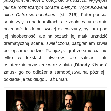
patrzyłem na Most Brooklyński w deszczu. Wyglądał
jak na rozmazanym obrazie olejnym. Wybrukowane
ulice. Ostro się nachlałem.
(str. 216), Peter podciął
sobie żyły na nadgarstkach, ale zdołał w tym stanie
pojechać do domu swojej dziewczyny, by tam pod
jej nieobecność, ale na oczach jej matki urządzić
dramatyczną scenę, zwieńczoną bazgraniem krwią
po jej samochodzie. Ratajczyk igrał ze śmiercią nie
tylko w tekstach utworów, ale sukces, jaki
ostatecznie przyszedł wraz z płyta „
Bloody Kisses
”
zmusił go do odłożenia samobójstwa na później i
odkładał je tak długo… aż umarł.