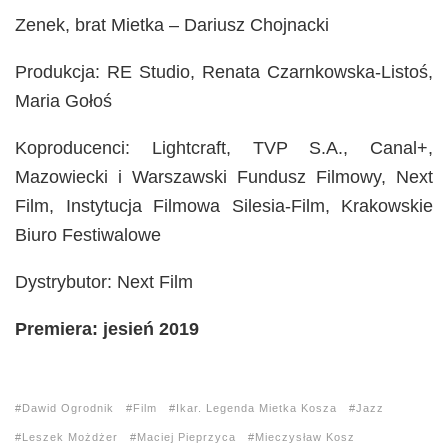
Zenek, brat Mietka – Dariusz Chojnacki
Produkcja: RE Studio, Renata Czarnkowska-Listoś,
Maria Gołoś
Koproducenci: Lightcraft, TVP S.A., Canal+,
Mazowiecki i Warszawski Fundusz Filmowy, Next
Film, Instytucja Filmowa Silesia-Film, Krakowskie
Biuro Festiwalowe
Dystrybutor: Next Film
Premiera: jesień 2019
Dawid Ogrodnik
Film
Ikar. Legenda Mietka Kosza
Jazz
Leszek Możdżer
Maciej Pieprzyca
Mieczysław Kosz