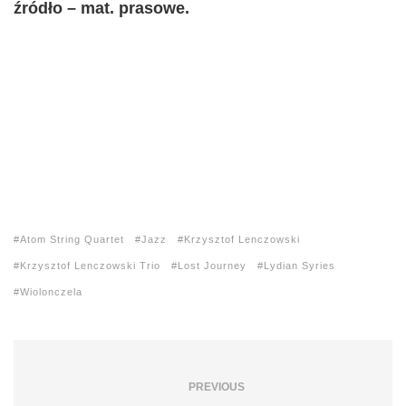
źródło – mat. prasowe.
Atom String Quartet
Jazz
Krzysztof Lenczowski
Krzysztof Lenczowski Trio
Lost Journey
Lydian Syries
Wiolonczela
PREVIOUS