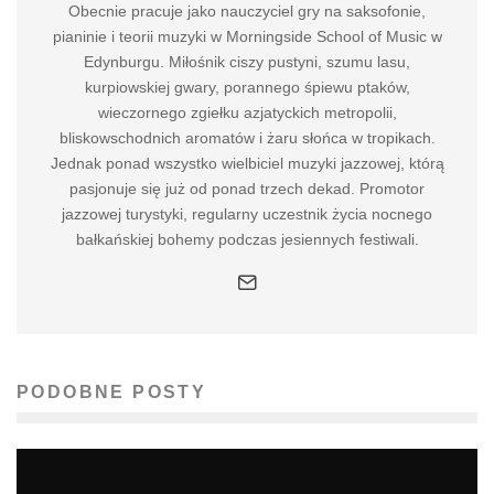
Obecnie pracuje jako nauczyciel gry na saksofonie,
pianinie i teorii muzyki w Morningside School of Music w
Edynburgu. Miłośnik ciszy pustyni, szumu lasu,
kurpiowskiej gwary, porannego śpiewu ptaków,
wieczornego zgiełku azjatyckich metropolii,
bliskowschodnich aromatów i żaru słońca w tropikach.
Jednak ponad wszystko wielbiciel muzyki jazzowej, którą
pasjonuje się już od ponad trzech dekad. Promotor
jazzowej turystyki, regularny uczestnik życia nocnego
bałkańskiej bohemy podczas jesiennych festiwali.
PODOBNE POSTY