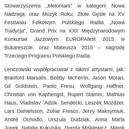
Stowarzyszenia „Melomani” w kategorii Nowa
Nadzieja, oraz Muzyk Roku, Złote Gęśle na XV
Festiwalu Folkowym Polskiego Radia „Nowa
Tradycja”, Grand Prix na XXII Międzynarodowym
Konkursie Jazzowym EUROPAfest 2015 w
Bukareszcie, oraz Mateusza 2015 – nagrodę
Trzeciego Programu Polskiego Radia.
Lenczowski współpracował z takimi artystami, jak:
Branford Marsalis, Bobby McFerrin, Jason Moran,
Gil Goldstein, Paolo Fresu, Wolfgang Haffner,
Christian von Kaphengst, Rupert Stamm, Mathias
Haus, Vladislav `Adzik` Sendecki, Leszek Możdżer,
Lars Danielsson, Zohar Fresco, Jerzy Maksymiuk,
André Ochodlo, Urszula Dudziak, Anna Maria
Jopek, Natalia Kukulska, Dorota Miśkiewicz, Marek