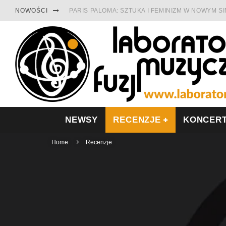
NOWOŚCI
PARIS PALOMA: SZTUKA I FEMINIZM W NOWYM S
TABULA RASA Z SINGLEM DIAMENTY. SAMOTNOŚ
CINNAMON GUM MIĘDZY SOULEM A PAMIĘCIĄ
FRANCUSKI PROG METAL WEDŁUG DUALISIS
LESZEK KUŁAKOWSKI NAGRAŁ JAZZFONIĘ O PO
NIEZNANY BOWIE Z 1965 ROKU. PREMIERA WE 
NEWSY
RECENZJE
KONCER
Home
Recenzje