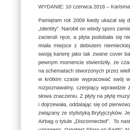
WYDANIE: 10 czerwca 2016 – Karism
Pamiętam rok 2009 kiedy ukazał się d
„Identity”. Narobił on wtedy sporo zam
zacierali ręce, a płyta podobała się ni
miała miejsce z debiutem niemieckie
swoją karierę jako tak zwane cover b
pewnym momencie stwierdziły, że cza
na schematach stworzonych przez wielki
w krótkim czasie wypracować swój wła
rozpoznawalny, czerpiący wprawdzie 
słowa znaczeniu. Z płyty na płytę muz
i dojrzewała, oddalając się od pierwo
związany ze stylistyką Brytyjczyków. Je
Airbag o tytule „Disconnected”. To na
uznanego „Greatest Show on Earth”. Na