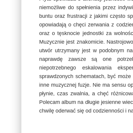
PREVIOUS
OCEAN OF NOISE – STILL IN A
DREAM (EP)
Redakcja
Zgodnie z powszechną o
umiejętnością jest głębs
zdarza się formułować 
atrakcyjnością same prz
muzyczna może, i powin
Laboratorium Muzycznyc