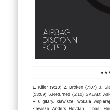
★★
1. Killer (9:18) 2. Broken (7:07) 3. S
(13:09) 6.Returned (5:10) SKŁAD: Asle
Riis gitary, klawisze, wokale wspier
klawisze Anders Hovdan – bas; He