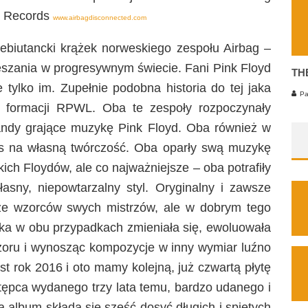
a Records
www.airbagdisconnected.com
ebiutancki krążek norweskiego zespołu Airbag –
ieszania w progresywnym świecie. Fani Pink Floyd
TH
e tylko im. Zupełnie podobna historia do tej jaka
Pa
j formacji RPWL. Oba te zespoły rozpoczynały
andy grające muzykę Pink Floyd. Oba również w
s na własną twórczość. Oba oparły swą muzykę
ch Floydów, ale co najważniejsze – oba potrafiły
sny, niepowtarzalny styl. Oryginalny i zawsze
ze wzorców swych mistrzów, ale w dobrym tego
yka w obu przypadkach zmieniała się, ewoluowała
wzoru i wynosząc kompozycje w inny wymiar luźno
st rok 2016 i oto mamy kolejną, już czwartą płytę
stępca wydanego trzy lata temu, bardzo udanego i
 album składa się sześć dosyć długich i spiętych