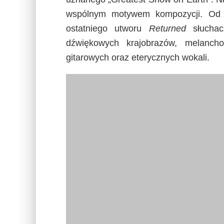
wspólnym motywem kompozycji. Od 
ostatniego utworu
Returned
słuchac
dźwiękowych krajobrazów, melancho
gitarowych oraz eterycznych wokali.
Płyta opowiada o alienacji jednostki 
niemożliwe do spełnienia przez indywi
buntu oraz frustracji z jakimi często 
opowiadają o chęci zerwania z codzie
oraz o tęsknocie jednostki za wolnoś
Muzycznie jest znakomicie. Nastrojowo
utwór utrzymany jest w podobnym nast
naprawdę zawsze są one potrze
niepotrzebnego eskalowania ekspe