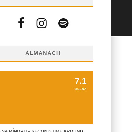
ALMANACH
7.1
OCENA
ENA MÎNDRU – SECOND TIME AROUND