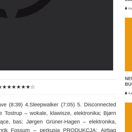
Ko
NE
BU
★★★★★★★☆
Ka
lave (8:39) 4.Sleepwalker (7:05) 5. Disconnected
 Tostrup – wokale, klawisze, elektronika; Bjørn
ające, bas; Jørgen Grüner-Hagen – elektronika,
nrik Fossum – perkusja PRODUKCJA: Airbag