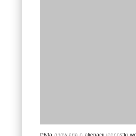
sprawdzonych schematach, być może 
inne muzycznej fuzje. Nie ma sensu o
płynie, czas zwalnia, a chęć różnicow
Polecam album na długie jesienne wiecz
chwilę oderwać się od codzienności i 
Art Rock
Mikstura
Progressive Rock