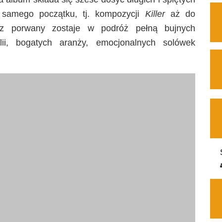
samego początku, tj. kompozycji
Killer
aż do
z porwany zostaje w podróż pełną bujnych
lii, bogatych aranży, emocjonalnych solówek
wobec społeczeństwa. To czego oczekuje ogół jest
dualnego człowieka i to jest źródłem konfliktów,
spotyka się współczesny człowiek. Teksty utworów
nną rutyną, rytmem pracy, regulowanych wakacji
cią i wyrwaniem się ze społecznych schematów.
, klimatycznie i przestrzennie. W zasadzie każdy
roju, na płycie nie ma niespodzianek, ale czy
bne? Czasem trzeba powstrzymać się od
rymentalizmami, zakorzenić się w starych,