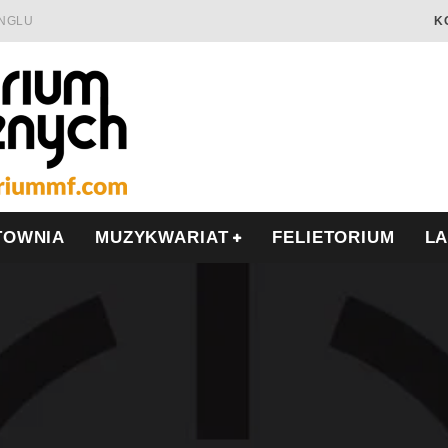
INGLU
K
Ć I OPÓR
LSCE
WRZEŚNIU
TOWNIA
MUZYKWARIAT
FELIETORIUM
L