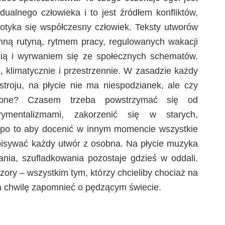
NEXT
DANIELSSON NESET LUND –
SUN BLOWING
pinią krytykować potrafi każdy. Dużo rzadszą
za refleksja i wnikliwa ocena zjawiska. Jeszcze rzadziej
własne, oryginalne sądy w taki sposób, by swą
yciągnęły odbiorcę. Wierzymy, że rzetelna krytyka
na być, prawdziwą sztuką, dlatego stworzyliśmy serwis
h Fuzji.