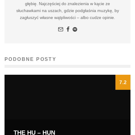
głębię. Najczęściej do znalezienia w kącie ze
słuchawkami na uszach, gdzie podgłaśnia muzykę, by
zagłuszyć własne wątpliwości – albo cudze opinie.
PODOBNE POSTY
7.2
THE HU – HUN