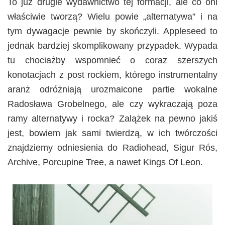
To już drugie wydawnictwo tej formacji, ale co oni
właściwie tworzą? Wielu powie „alternatywa” i na
tym dywagacje pewnie by skończyli. Appleseed to
jednak bardziej skomplikowany przypadek. Wypada
tu chociażby wspomnieć o coraz szerszych
konotacjach z post rockiem, którego instrumentalny
aranż odróżniają urozmaicone partie wokalne
Radosława Grobelnego, ale czy wykraczają poza
ramy alternatywy i rocka? Zalążek na pewno jakiś
jest, bowiem jak sami twierdzą, w ich twórczości
znajdziemy odniesienia do Radiohead, Sigur Rós,
Archive, Porcupine Tree, a nawet Kings Of Leon.