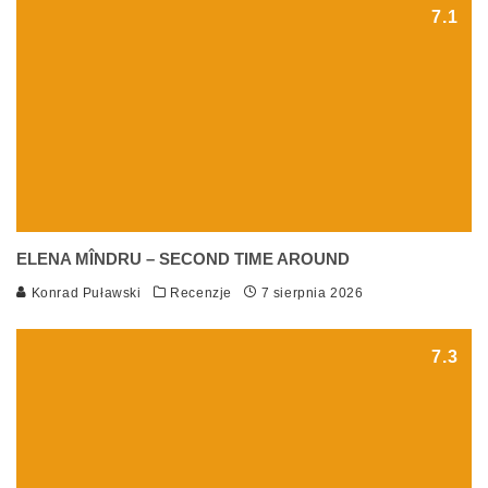
7.1
ELENA MÎNDRU – SECOND TIME AROUND
Konrad Puławski
Recenzje
7 sierpnia 2026
7.3