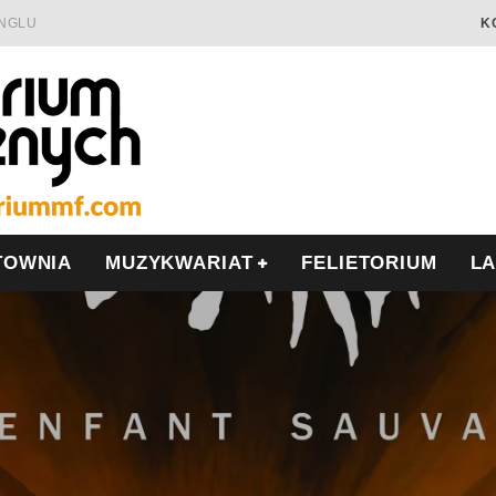
INGLU
K
Ć I OPÓR
LSCE
WRZEŚNIU
TOWNIA
MUZYKWARIAT
FELIETORIUM
L