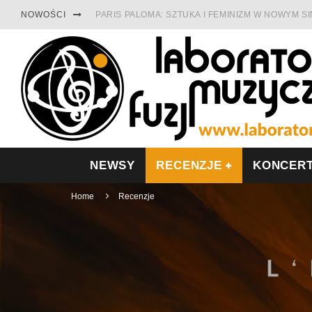
NOWOŚCI
PARIS PALOMA: SZTUKA I FEMINIZM W NOWYM S
TABULA RASA Z SINGLEM DIAMENTY. SAMOTNOŚ
CINNAMON GUM MIĘDZY SOULEM A PAMIĘCIĄ
FRANCUSKI PROG METAL WEDŁUG DUALISIS
LESZEK KUŁAKOWSKI NAGRAŁ JAZZFONIĘ O PO
NIEZNANY BOWIE Z 1965 ROKU. PREMIERA WE 
NEWSY
RECENZJE
KONCER
Home
Recenzje