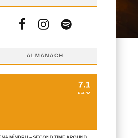
ALMANACH
7.1
OCENA
ENA MÎNDRU – SECOND TIME AROUND