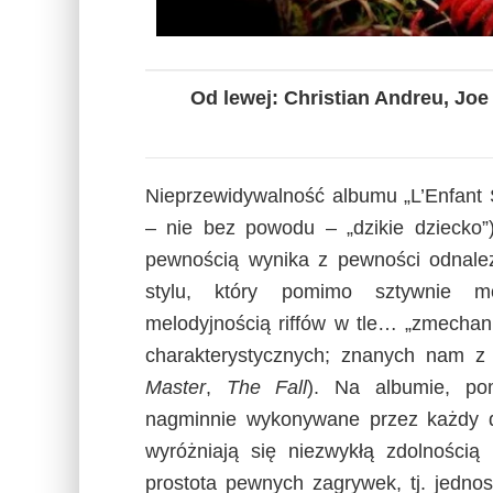
Od lewej: Christian Andreu, Joe
Nieprzewidywalność albumu „L’Enfant 
– nie bez powodu – „dzikie dziecko
pewnością wynika z pewności odnalez
stylu, który pomimo sztywnie mo
melodyjnością riffów w tle… „zmechani
charakterystycznych; znanych nam z 
Master
,
The Fall
). Na albumie, po
nagminnie wykonywane przez każdy d
wyróżniają się niezwykłą zdolnością
prostota pewnych zagrywek, tj. jedno