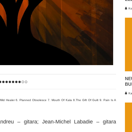
Ko
NE
●●●●●●●○○
BU
Ka
Wild Healer 6. Planned Obsolesce 7. Mouth Of Kala 8.The Gift Of Guilt 9. Pain Is A
Andreu – gitara; Jean-Michel Labadie – gitara