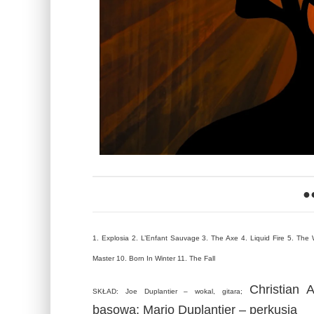
●
1. Explosia 2. L’Enfant Sauvage 3. The Axe 4. Liquid Fire 5. The 
Master 10. Born In Winter 11. The Fall
Christian 
SKŁAD:
Joe Duplantier – wokal, gitara;
basowa; Mario Duplantier – perkusja