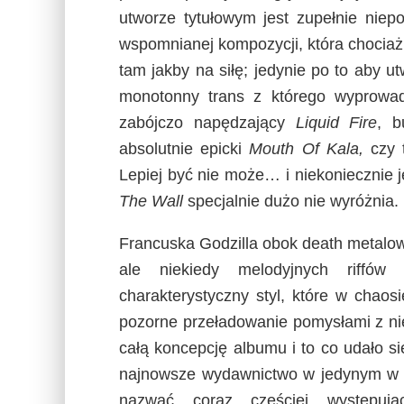
utworze tytułowym jest zupełnie nie
wspomnianej kompozycji, która chociaż
tam jakby na siłę; jedynie po to aby 
monotonny trans z którego wyprowa
zabójczo napędzający
Liquid Fire
, b
absolutnie epicki
Mouth Of Kala,
czy 
Lepiej być nie może… i niekoniecznie 
The Wall
specjalnie dużo nie wyróżnia.
Francuska Godzilla obok death metalo
ale niekiedy melodyjnych riffów
charakterystyczny styl, które w chaosi
pozorne przeładowanie pomysłami z n
całą koncepcję albumu i to co udało si
najnowsze wydawnictwo w jedynym w 
nazwać coraz częściej występują