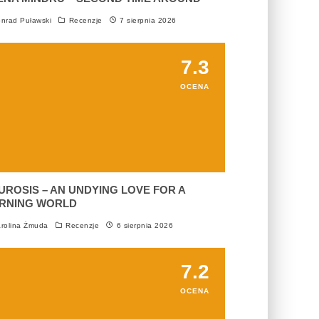
nrad Puławski
Recenzje
7 sierpnia 2026
7.3
OCENA
UROSIS – AN UNDYING LOVE FOR A
RNING WORLD
rolina Żmuda
Recenzje
6 sierpnia 2026
7.2
OCENA