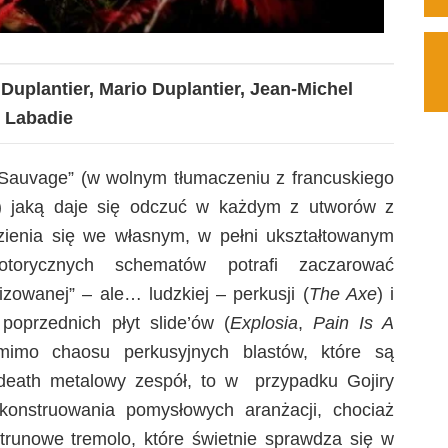
 Duplantier, Mario Duplantier, Jean-Michel
Labadie
Sauvage” (w wolnym tłumaczeniu z francuskiego
”) jaką daje się odczuć w każdym z utworów z
ienia się we własnym, w pełni ukształtowanym
torycznych schematów potrafi zaczarować
zowanej” – ale… ludzkiej – perkusji (
The Axe
) i
poprzednich płyt slide’ów (
Explosia
,
Pain Is A
mimo chaosu perkusyjnych blastów, które są
eath metalowy zespół, to w przypadku Gojiry
 konstruowania pomysłowych aranżacji, chociaż
strunowe tremolo, które świetnie sprawdza się w