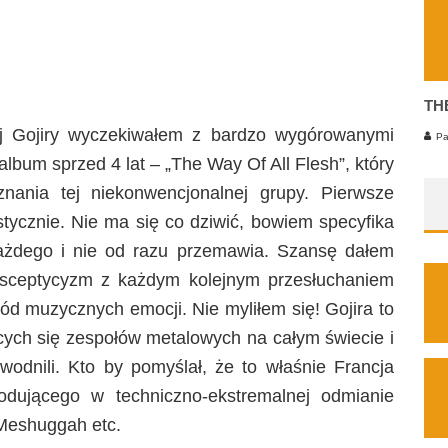
TH
j Gojiry wyczekiwałem z bardzo wygórowanymi
Pa
lbum sprzed 4 lat – „The Way Of All Flesh”, który
nania tej niekonwencjonalnej grupy. Pierwsze
stycznie. Nie ma się co dziwić, bowiem specyfika
każdego i nie od razu przemawia. Szansę dałem
j sceptycyzm z każdym kolejnym przesłuchaniem
łód muzycznych emocji. Nie myliłem się! Gojira to
ących się zespołów metalowych na całym świecie i
wodnili. Kto by pomyślał, że to właśnie Francja
zodującego w techniczno-ekstremalnej odmianie
 Meshuggah etc.