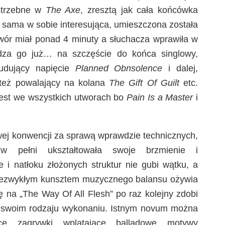
potrzebne w
The Axe
, zresztą jak cała końcówka
 sama w sobie interesująca, umieszczona została
utwór miał ponad 4 minuty a słuchacza wprawiła w
dza go już… na szczęście do końca singlowy,
udujący napięcie
Planned Obnsolence
i dalej,
też powalający na kolana
The Gift Of Guilt
etc.
jest we wszystkich utworach bo
Pain Is a Master
i
wej konwencji za sprawą wprawdzie technicznych,
 w pełni ukształtowała swoje brzmienie i
e i natłoku złożonych struktur nie gubi wątku, a
iezwykłym kunsztem muzycznego balansu ożywia
ę na „The Way Of All Flesh” po raz kolejny zdobi
swoim rodzaju wykonaniu. Istnym novum można
ce zagrywki wplatające balladowe motywy