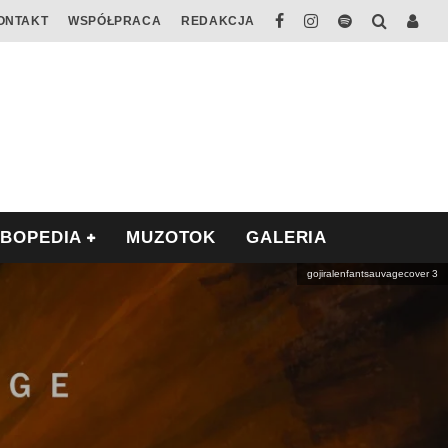
ONTAKT
WSPÓŁPRACA
REDAKCJA
ABOPEDIA
MUZOTOK
GALERIA
gojiralenfantsauvagecover 3