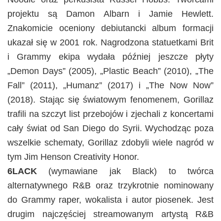
projektu są Damon Albarn i Jamie Hewlett.
Znakomicie oceniony debiutancki album formacji
ukazał się w 2001 rok. Nagrodzona statuetkami Brit
i Grammy ekipa wydała później jeszcze płyty
„Demon Days” (2005), „Plastic Beach” (2010), „The
Fall” (2011), „Humanz” (2017) i „The Now Now”
(2018). Stając się światowym fenomenem, Gorillaz
trafili na szczyt list przebojów i zjechali z koncertami
cały świat od San Diego do Syrii. Wychodząc poza
wszelkie schematy, Gorillaz zdobyli wiele nagród w
tym Jim Henson Creativity Honor.
6LACK
(wymawiane jak Black) to twórca
alternatywnego R&B oraz trzykrotnie nominowany
do Grammy raper, wokalista i autor piosenek. Jest
drugim najczęściej streamowanym artystą R&B