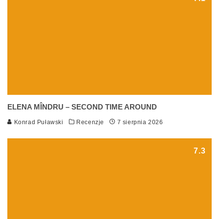
ELENA MÎNDRU – SECOND TIME AROUND
Konrad Puławski
Recenzje
7 sierpnia 2026
7.3