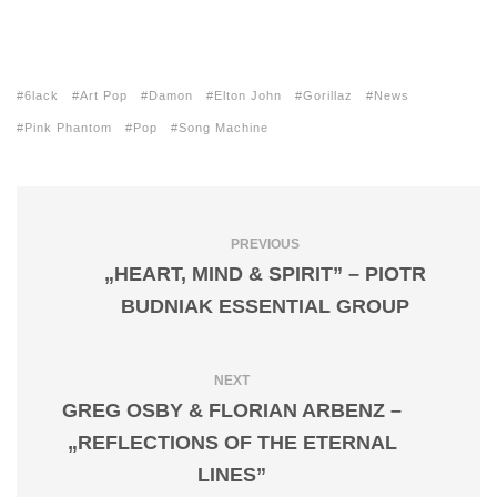
6lack
Art Pop
Damon
Elton John
Gorillaz
News
Pink Phantom
Pop
Song Machine
PREVIOUS
„HEART, MIND & SPIRIT” – PIOTR
BUDNIAK ESSENTIAL GROUP
NEXT
GREG OSBY & FLORIAN ARBENZ –
„REFLECTIONS OF THE ETERNAL
LINES”