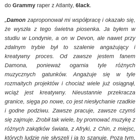
do
Grammy
raper z Atlanty,
6lack
.
„
Damon
zaproponował mi współpracę i okazało się,
że wyszła z tego świetna piosenka. Ja byłem w
studiu w Londynie, a on w Devon, ale nawet przy
zdalnym trybie był to szalenie angażujący i
kreatywny proces. Od zawsze jestem fanem
Damona, ponieważ ogarnia tyle różnych
muzycznych gatunków. Angażuje się w tyle
rozmaitych projektów i chociaż wiele już osiągnął,
wciąż jest kreatywny. Nieustannie przekracza
granice, sięga po nowe, co jest niesłychanie rzadkie
i godne podziwu. Zawsze pracuje, zawsze czymś
się zajmuje. Zrobił tak wiele, by promować muzykę z
różnych zakątków świata, z Afryki, z Chin, z miejsc,
których ludzie nie słyszeli i ja to szanuję. Poza tym,