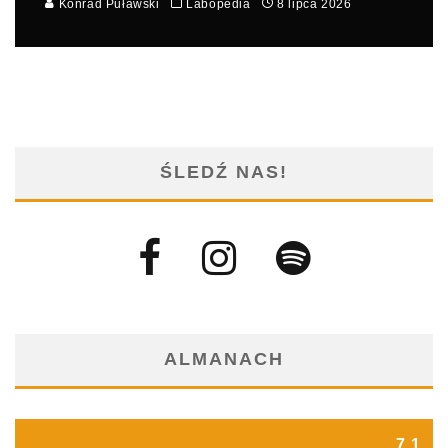
Konrad Puławski
Labopedia
8 lipca 2026
ŚLEDŹ NAS!
ALMANACH
7.1