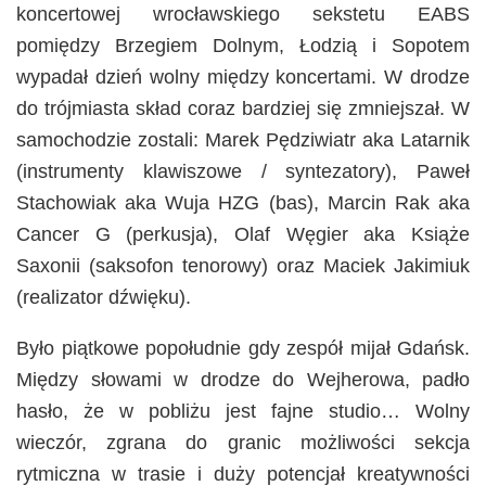
koncertowej wrocławskiego sekstetu EABS
pomiędzy Brzegiem Dolnym, Łodzią i Sopotem
wypadał dzień wolny między koncertami. W drodze
do trójmiasta skład coraz bardziej się zmniejszał. W
samochodzie zostali: Marek Pędziwiatr aka Latarnik
(instrumenty klawiszowe / syntezatory), Paweł
Stachowiak aka Wuja HZG (bas), Marcin Rak aka
Cancer G (perkusja), Olaf Węgier aka Książe
Saxonii (saksofon tenorowy) oraz Maciek Jakimiuk
(realizator dźwięku).
Było piątkowe popołudnie gdy zespół mijał Gdańsk.
Między słowami w drodze do Wejherowa, padło
hasło, że w pobliżu jest fajne studio… Wolny
wieczór, zgrana do granic możliwości sekcja
rytmiczna w trasie i duży potencjał kreatywności