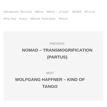
Astigmatic Records
Błoto
Błoto - „Erozje”
EABS
Erozje
Hip Hop
Jazz
Marek Pędziwiatr
News
PREVIOUS
NOMAD – TRANSMOGRIFICATION
(PARTUS)
NEXT
WOLFGANG HAFFNER – KIND OF
TANGO