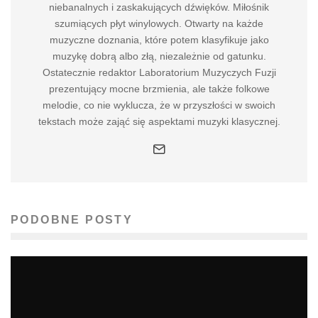
niebanalnych i zaskakujących dźwięków. Miłośnik
szumiących płyt winylowych. Otwarty na każde
muzyczne doznania, które potem klasyfikuje jako
muzykę dobrą albo złą, niezależnie od gatunku.
Ostatecznie redaktor Laboratorium Muzyczych Fuzji
prezentujący mocne brzmienia, ale także folkowe
melodie, co nie wyklucza, że w przyszłości w swoich
tekstach może zająć się aspektami muzyki klasycznej.
PODOBNE POSTY