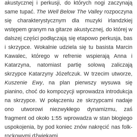
akustycznej i perkusji, do których nogi zaczynają
same tupać.
The Well Below The Valley
rozpoczyna
się charakterystycznym dla muzyki irlandzkiej
wstępem granym na gitarze akustycznej, do której w
dalszej części podłączają się etapowo perkusja, bas
i skrzypce. Wokalnie udziela się tu basista Marcin
Kawalec, którego w refrenie wspierają Anna i
Katarzyna, natomiast partię solową zaliczają
skrzypce Katarzyny Józefczuk. W trzecim utworze,
Kuszenie Ewy
, na plan pierwszy wysuwa się
pianino, choć do kompozycji wprowadza introdukcja
na skrzypce. W połączeniu ze skrzypcami nadaje
ono utworowi niezwykłego dynamizmu, zaś
fragment od około 1:55 wprowadza w stan błogiego
uspokojenia, by pod koniec znów nakręcić nas folk-
rockowymi dźwiękami.