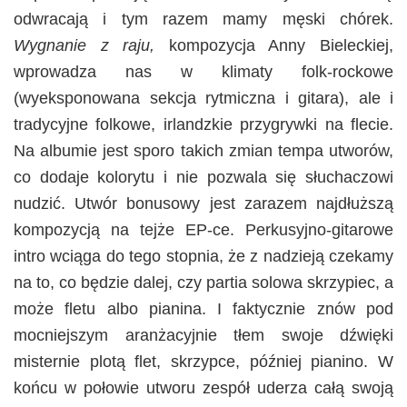
odwracają i tym razem mamy męski chórek.
Wygnanie z raju,
kompozycja Anny Bieleckiej,
wprowadza nas w klimaty folk-rockowe
(wyeksponowana sekcja rytmiczna i gitara), ale i
tradycyjne folkowe, irlandzkie przygrywki na flecie.
Na albumie jest sporo takich zmian tempa utworów,
co dodaje kolorytu i nie pozwala się słuchaczowi
nudzić. Utwór bonusowy jest zarazem najdłuższą
kompozycją na tejże EP-ce. Perkusyjno-gitarowe
intro wciąga do tego stopnia, że z nadzieją czekamy
na to, co będzie dalej, czy partia solowa skrzypiec, a
może fletu albo pianina. I faktycznie znów pod
mocniejszym aranżacyjnie tłem swoje dźwięki
misternie plotą flet, skrzypce, później pianino. W
końcu w połowie utworu zespół uderza całą swoją