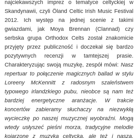
najciekawszych imprez o tematyce celtyckiej w
Skandynawii, czyli Öland Celtic Irish Music Festival
2012. Ich występ na jednej scenie z takimi
gwiazdami, jak Moya Brennan (Clannad) czy
serbska grupa Orthodox Celts został znakomicie
przyjęty przez publiczność i doczekał się bardzo
pozytywnych recenzji w tamtejszej prasie.
Charakteryzując swoją muzykę, zespół mówi:
Nasz
repertuar to połączenie magicznych ballad w stylu
Loreeny McKennitt z radosnym szaleństwem
typowego irlandzkiego pubu, nieobce są nam też
bardziej energetyczne aranżacje. W trakcie
koncertów zabieramy słuchaczy na niezwykłą
wycieczkę po naszej muzycznej wyobraźni. Mogą
wtedy usłyszeć pieśni morza, tradycyjne melodie
kojarzone z muzyką celtycką, ale też i naszą,