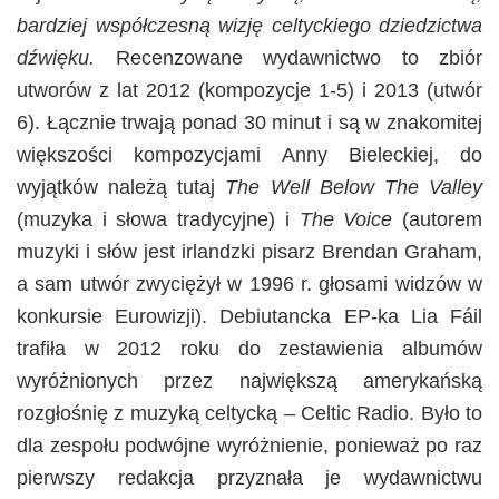
bardziej współczesną wizję celtyckiego dziedzictwa
dźwięku.
Recenzowane wydawnictwo to zbiór
utworów z lat 2012 (kompozycje 1-5) i 2013 (utwór
6). Łącznie trwają ponad 30 minut i są w znakomitej
większości kompozycjami Anny Bieleckiej, do
wyjątków należą tutaj
The Well Below The Valley
(muzyka i słowa tradycyjne) i
The Voice
(autorem
muzyki i słów jest irlandzki pisarz Brendan Graham,
a sam utwór zwyciężył w 1996 r. głosami widzów w
konkursie Eurowizji). Debiutancka EP-ka Lia Fáil
trafiła w 2012 roku do zestawienia albumów
wyróżnionych przez największą amerykańską
rozgłośnię z muzyką celtycką – Celtic Radio. Było to
dla zespołu podwójne wyróżnienie, ponieważ po raz
pierwszy redakcja przyznała je wydawnictwu