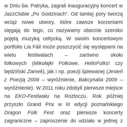
w Dniu św. Patryka, zagrali inauguracyjny koncert w
JazzClubie „Po Godzinach”. Od tamtej pory tworzą
wciąż nowe utwory, które zawsze korzeniami
sięgają do tego, co nazywamy obecnie szeroko
pojętą muzyką celtycką. W swoim koncertowym
portfolio Lia Fáil może poszczycić się występami na
wielu festiwalach – zarówno około
folkowych (
Mikołajki Folkowe
,
HelloFolks!
czy
będziński
Zamek
), jak i np. poezji śpiewanej (
Jesień
z Poezją 2009
– wyróżnienie,
Bakcynalia 2009
–
wyróżnienie). W 2011 roku zdobyli pierwsze miejsce
na
EKO-Festiwalu
na Roztoczu. Rok później
przyszło Grand Prix w III edycji poznańskiego
Dragon Folk Fest
oraz pierwsze koncerty
zagraniczne – zaproszenie do udziału w jednej z