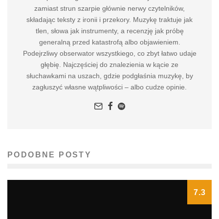
zamiast strun szarpie głównie nerwy czytelników,
składając teksty z ironii i przekory. Muzykę traktuje jak
tlen, słowa jak instrumenty, a recenzję jak próbę
generalną przed katastrofą albo objawieniem.
Podejrzliwy obserwator wszystkiego, co zbyt łatwo udaje
głębię. Najczęściej do znalezienia w kącie ze
słuchawkami na uszach, gdzie podgłaśnia muzykę, by
zagłuszyć własne wątpliwości – albo cudze opinie.
PODOBNE POSTY
7.3