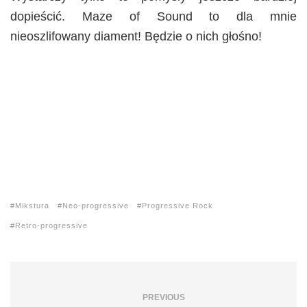
dopieścić. Maze of Sound to dla mnie
nieoszlifowany diament! Będzie o nich głośno!
Mikstura
Neo-progressive
Progressive Rock
Retro-progressive
PREVIOUS