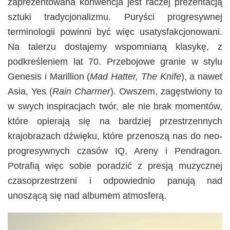
zaprezentowana konwencja jest raczej prezentacją
sztuki tradycjonalizmu. Puryści progresywnej
terminologii powinni być więc usatysfakcjonowani.
Na talerzu dostajemy wspomnianą klasykę, z
podkreśleniem lat 70. Przebojowe granie w stylu
Genesis i Marillion (
Mad Hatter, The Knife
), a nawet
Asia, Yes (
Rain Charmer
). Owszem, zagęstwiony to
w swych inspiracjach twór, ale nie brak momentów,
które opierają się na bardziej przestrzennych
krajobrazach dźwięku, które przenoszą nas do neo-
progresywnych czasów IQ, Areny i Pendragon.
Potrafią więc sobie poradzić z presją muzycznej
czasoprzestrzeni i odpowiednio panują nad
unoszącą się nad albumem atmosferą.