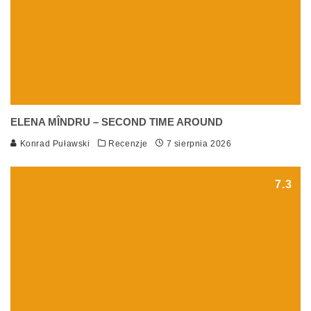
ELENA MÎNDRU – SECOND TIME AROUND
Konrad Puławski
Recenzje
7 sierpnia 2026
7.3