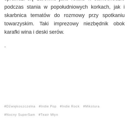
podczas stania w popołudniowych korkach, jak i
skarbnica tematów do rozmowy przy spotkaniu
towarzyskim. Taki imprezowy niezbędnik obok
karafki wina i deski serów.
.
Dźwiękoszczelna
Indie Pop
Indie Rock
Mikstura
Nocny SuperSam
Teatr Młyn