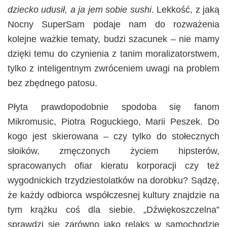
dziecko udusił, a ja jem sobie sushi
. Lekkość, z jaką
Nocny SuperSam podaje nam do rozważenia
kolejne ważkie tematy, budzi szacunek – nie mamy
dzięki temu do czynienia z tanim moralizatorstwem,
tylko z inteligentnym zwróceniem uwagi na problem
bez zbędnego patosu.
Płyta prawdopodobnie spodoba się fanom
Mikromusic, Piotra Roguckiego, Marii Peszek. Do
kogo jest skierowana – czy tylko do stołecznych
słoików, zmęczonych życiem hipsterów,
spracowanych ofiar kieratu korporacji czy też
wygodnickich trzydziestolatków na dorobku? Sądzę,
że każdy odbiorca współczesnej kultury znajdzie na
tym krążku coś dla siebie. „Dźwiękoszczelna”
sprawdzi się zarówno jako relaks w samochodzie