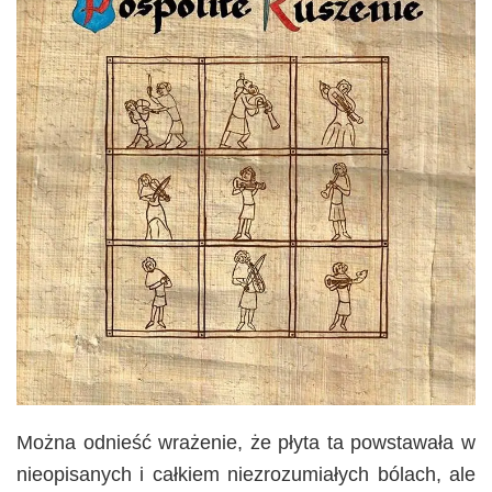
Można odnieść wrażenie, że płyta ta powstawała w
nieopisanych i całkiem niezrozumiałych bólach, ale