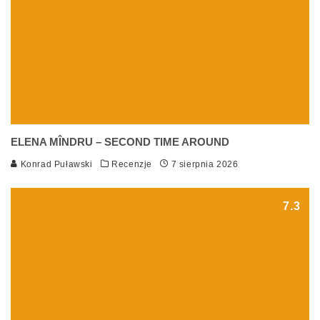
ELENA MÎNDRU – SECOND TIME AROUND
Konrad Puławski
Recenzje
7 sierpnia 2026
7.3