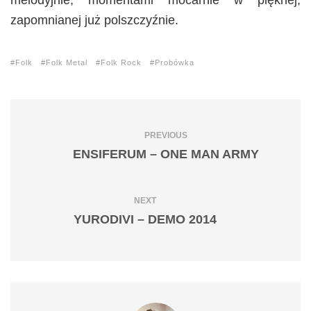
melodyjnie, momentami mocarnie w pięknej,
zapomnianej już polszczyźnie.
Folk
Folk Metal
Folk Rock
Probówka
PREVIOUS
ENSIFERUM – ONE MAN ARMY
NEXT
YURODIVI – DEMO 2014