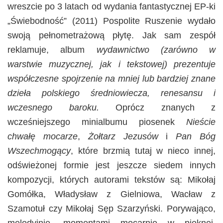
wreszcie po 3 latach od wydania fantastycznej EP-ki
„Świebodność” (2011) Pospolite Ruszenie wydało
swoją pełnometrażową płytę. Jak sam zespół
reklamuje, album
wydawnictwo (zarówno w
warstwie muzycznej, jak i tekstowej) prezentuje
współczesne spojrzenie na mniej lub bardziej znane
dzieła polskiego średniowiecza, renesansu i
wczesnego baroku.
Oprócz znanych z
wcześniejszego minialbumu piosenek
Nieście
chwałę mocarze
,
Żołtarz Jezusów
i
Pan Bóg
Wszechmogący
, które brzmią tutaj w nieco innej,
odświeżonej formie jest jeszcze siedem innych
kompozycji, których autorami tekstów są: Mikołaj
Gomółka, Władysław z Gielniowa, Wacław z
Szamotuł czy Mikołaj Sęp Szarzyński. Porywająco,