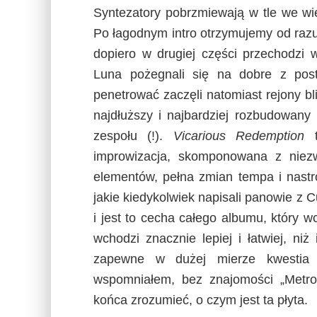
Syntezatory pobrzmiewają w tle we wi
Po łagodnym intro otrzymujemy od razu
dopiero w drugiej części przechodzi 
Luna pożegnali się na dobre z post
penetrować zaczęli natomiast rejony bl
najdłuższy i najbardziej rozbudowany ut
zespołu (!).
Vicarious Redemption
t
improwizacja, skomponowana z niezw
elementów, pełna zmian tempa i nastro
jakie kiedykolwiek napisali panowie z C
i jest to cecha całego albumu, który wca
wchodzi znacznie lepiej i łatwiej, ni
zapewne w dużej mierze kwestia n
wspomniałem, bez znajomości „Metrop
końca zrozumieć, o czym jest ta płyta.