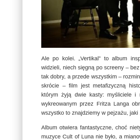
Ale po kolei. „Vertikal” to album ins
widzieli, niech sięgną po screeny – bez
tak dobry, a przede wszystkim – rozmin
skrócie – film jest metafizyczną hi
którym żyją dwie kasty: myśliciele i
wykreowanym przez Fritza Langa obraz
wszystko to znajdziemy w pejzażu, jak
Album otwiera fantastyczne, choć nie
muzyce Cult of Luna nie było, a mianow