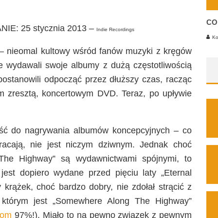
CO
E: 25 stycznia 2013 –
Indie Recor
dings
Ko
– nieomal kultowy wśród fanów muzyki z kręgów
e wydawali swoje albumy z dużą częstotliwością
 postanowili odpocząć przez dłuższy czas, racząc
m zresztą, koncertowym DVD. Teraz, po upływie
ość do nagrywania albumów koncepcyjnych – co
racają, nie jest niczym dziwnym. Jednak choć
 The Highway” są wydawnictwami spójnymi, to
est dopiero wydane przed pięciu laty „Eternal
krążek, choć bardzo dobry, nie zdołał strącić z
 którym jest „Somewhere Along The Highway”
com
97%!). Miało to na pewno związek z pewnym