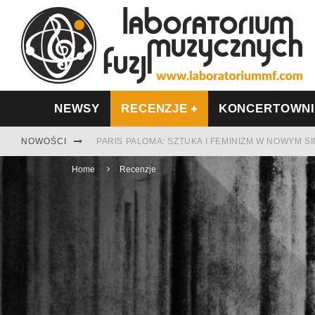
NEWSY
RECENZJE
KONCERTOWN
NOWOŚCI
PARIS PALOMA: SZTUKA I FEMINIZM W NOWYM S
Home
TABULA RASA Z SINGLEM DIAMENTY. SAMOTNOŚ
Recenzje
CINNAMON GUM MIĘDZY SOULEM A PAMIĘCIĄ
FRANCUSKI PROG METAL WEDŁUG DUALISIS
LESZEK KUŁAKOWSKI NAGRAŁ JAZZFONIĘ O PO
NIEZNANY BOWIE Z 1965 ROKU. PREMIERA WE 