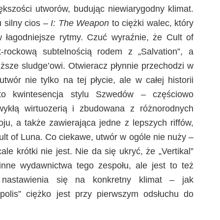
ększości utworów, budując niewiarygodny klimat.
 silny cios –
I: The Weapon
to ciężki walec, który
w łagodniejsze rytmy. Czuć wyraźnie, że Cult of
-rockową subtelnością rodem z „Salvation”, a
iższe sludge’owi. Otwieracz płynnie przechodzi w
wór nie tylko na tej płycie, ale w całej historii
o kwintesencja stylu Szwedów – częściowo
ykłą wirtuozerią i zbudowana z różnorodnych
ju, a także zawierająca jedne z lepszych riffów,
ult of Luna. Co ciekawe, utwór w ogóle nie nuży –
le krótki nie jest. Nie da się ukryć, że „Vertikal”
ż inne wydawnictwa tego zespołu, ale jest to też
astawienia się na konkretny klimat – jak
olis” ciężko jest przy pierwszym odsłuchu do