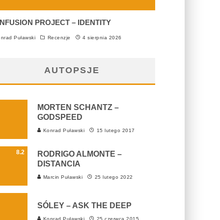
NFUSION PROJECT – IDENTITY
nrad Puławski
Recenzje
4 sierpnia 2026
AUTOPSJE
MORTEN SCHANTZ –
GODSPEED
Konrad Puławski
15 lutego 2017
8.2
RODRIGO ALMONTE –
DISTANCIA
Marcin Puławski
25 lutego 2022
SÓLEY – ASK THE DEEP
Konrad Puławski
25 czerwca 2015