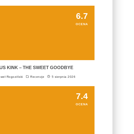
6.7
OCENA
US KINK – THE SWEET GOODBYE
weł Rogoziński
Recenzje
5 sierpnia 2026
7.4
OCENA