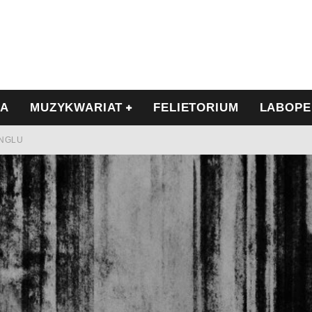
IA
MUZYKWARIAT
FELIETORIUM
LABOPE
INGLU
Ć I OPÓR
LSCE
WRZEŚNIU