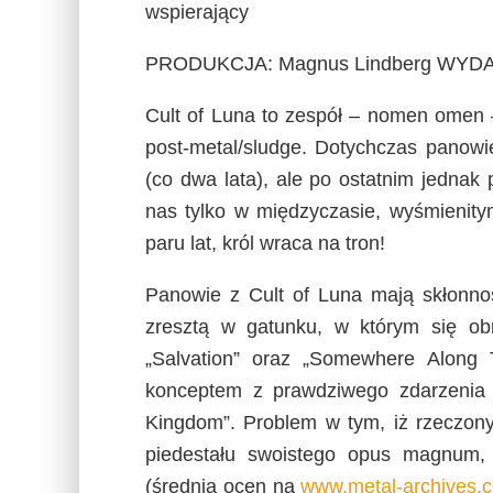
wspierający
PRODUKCJA: Magnus Lindberg WYDANI
Cult of Luna to zespół – nomen omen 
post-metal/sludge. Dotychczas panowi
(co dwa lata), ale po ostatnim jednak
nas tylko w międzyczasie, wyśmienity
paru lat, król wraca na tron!
Panowie z Cult of Luna mają skłonn
zresztą w gatunku, w którym się ob
„Salvation” oraz „Somewhere Along
konceptem z prawdziwego zdarzenia j
Kingdom”. Problem w tym, iż rzeczony 
piedestału swoistego opus magnum,
(średnia ocen na
www.metal-archives.