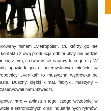
pirowany filmem „Metropolis”. Ci, którzy go nie
 kontaktu z ową produkcją odbiór płyty nie będzie
ie się z tym, co twórcy tak naprawdę sugerują. W
storią opowiadającą o przemysłowym mieście, w
 robotnicy. „Vertikal” to muzyczna wędrówka po
ie. Duszny, ciężki klimat, fabryki, maszyny –
i zaserwowali nam Szwedzi.
typowe intro – zwiastun tego, czego wcześniej w
icie elektronicznych oraz industrialnych rytmów.