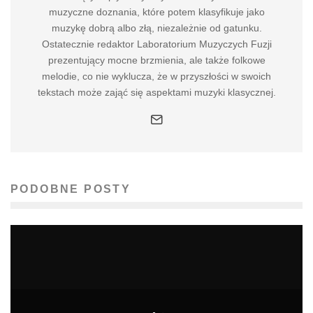
muzyczne doznania, które potem klasyfikuje jako
muzykę dobrą albo złą, niezależnie od gatunku.
Ostatecznie redaktor Laboratorium Muzyczych Fuzji
prezentujący mocne brzmienia, ale także folkowe
melodie, co nie wyklucza, że w przyszłości w swoich
tekstach może zająć się aspektami muzyki klasycznej.
PODOBNE POSTY