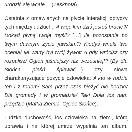
urodzić się wcale…
(
Tęsknota
).
Ostatnia z omawianych na płycie interakcji dotyczy
tych międzyludzkich:
A więc kim dziś jesteś bracie?/
Dokąd płyną twoje myśli?
[…]
Ile pozostanie po
twym dawnym życiu jawskim?/ Kiedyś wnuki twe
ocenią/ Ile warty był twój żywot/ A gdy wrócisz czy
rozpalisz/ Ogień jaśniejszy niż wcześniej!?
(
By dla
Słońca pieśń śpiewać…
) czy słowa
charakteryzujące pozycję człowieka:
A kto w rodzie
ten i z rodem/ Sam przez czas bieżyć nie będzie/
Dla gromady i w gromadzie/ Taki Dola los nam
przędzie
(
Matka Ziemia, Ojciec Słońce
).
Ludzka duchowość, los człowieka na ziemi, którą
uprawia i na której umrze wypełnia ten album,