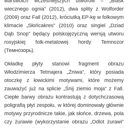
warswoich wcześniejszych utworów – „Blask
wiecznego ognia” (2012), dwa splity z Wolforder
(2009) oraz Fall (2012), króciutką EP-kę w folkowym
klimacie „Słońcakres” (2010) oraz singiel „Dziad
Dąb Snop” będący polskojęzyczną wersją utworu
rosyjskiej folk-metalowej hordy Temnozor
(Темнозорь).
Okładkę płyty stanowi fragment obrazu
Włodzimierza Tetmajera „Żniwa”, który posiada
otoczkę z łowickimi motywami, które możemy
zauważyć już na splicie „Śnij ziemio moja” z Fall.
Ciepłe barwy obrazu kontrastują z dotychczasową
poligrafią płyt zespołu, w której dominowały głównie
motywy przyrodnicze takie, jak słońce, drzewa, pola
czy żurawie (wykorzystanie obrazu „Odlot żurawi”