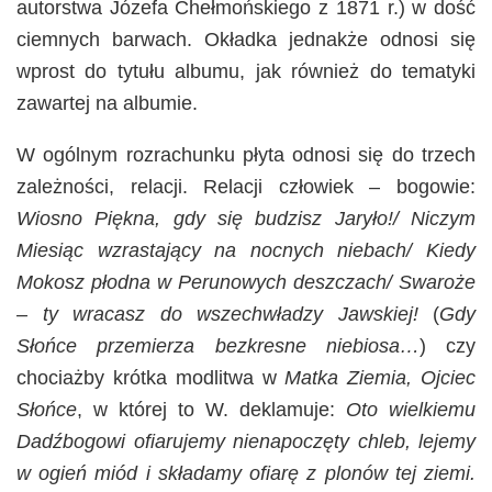
autorstwa Józefa Chełmońskiego z 1871 r.) w dość
ciemnych barwach. Okładka jednakże odnosi się
wprost do tytułu albumu, jak również do tematyki
zawartej na albumie.
W ogólnym rozrachunku płyta odnosi się do trzech
zależności, relacji. Relacji człowiek – bogowie:
Wiosno Piękna, gdy się budzisz Jaryło!/ Niczym
Miesiąc wzrastający na nocnych niebach/ Kiedy
Mokosz płodna w Perunowych deszczach/ Swaroże
– ty wracasz do wszechwładzy Jawskiej!
(
Gdy
Słońce przemierza bezkresne niebiosa…
) czy
chociażby krótka modlitwa w
Matka Ziemia, Ojciec
Słońce
, w której to W. deklamuje:
Oto wielkiemu
Dadźbogowi ofiarujemy nienapoczęty chleb, lejemy
w ogień miód i składamy ofiarę z plonów tej ziemi.