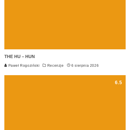
THE HU – HUN
Paweł Rogoziński
Recenzje
6 sierpnia 2026
6.5