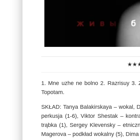
★★
1. Mne uzhe ne bolno 2. Razrisuy 3. 
Topotam.
SKŁAD: Tanya Balakirskaya – wokal, Dmi
perkusja (1-6), Viktor Shestak – kont
trąbka (1), Sergey Klevensky – etniczny
Magerova – podkład wokalny (5), Dima 