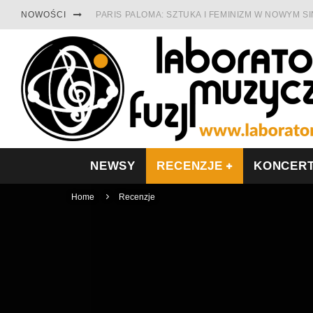
NOWOŚCI
PARIS PALOMA: SZTUKA I FEMINIZM W NOWYM S
TABULA RASA Z SINGLEM DIAMENTY. SAMOTNOŚ
CINNAMON GUM MIĘDZY SOULEM A PAMIĘCIĄ
FRANCUSKI PROG METAL WEDŁUG DUALISIS
LESZEK KUŁAKOWSKI NAGRAŁ JAZZFONIĘ O PO
NIEZNANY BOWIE Z 1965 ROKU. PREMIERA WE 
NEWSY
RECENZJE
KONCER
Home
Recenzje