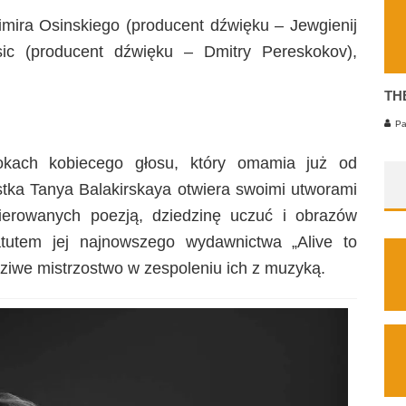
ra Osinskiego (producent dźwięku – Jewgienij
c (producent dźwięku – Dmitry Pereskokov),
TH
Pa
rokach kobiecego głosu, który omamia już od
stka Tanya Balakirskaya otwiera swoimi utworami
ierowanych poezją, dziedzinę uczuć i obrazów
tutem jej najnowszego wydawnictwa „Alive to
dziwe mistrzostwo w zespoleniu ich z muzyką.