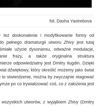
fot. Dasha Yastrebova
y też doskonalenie i modyfikowanie formy od
o pełnego dramaturgii utworu
Zhivy
jest tutaj
 śmiałe użycie dysonansu, odważne modulacje,
nie frazy, a także oryginalna struktura
erze odpowiedzialny jest Dmitry Ilugdin. Dzięki
iat dźwiękowy, który określić możemy jako świat
c to stwierdzenie, można by zwyczajnie otagować
z tymże po co trywializować coś, co z założenia jest
ą wszystkich utworów, z wyjątkiem
Zhivy
(Dmitry