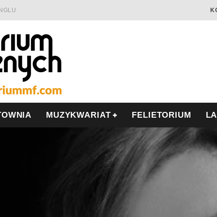
INGLU
K
Ć I OPÓR
LSCE
WRZEŚNIU
TOWNIA
MUZYKWARIAT
FELIETORIUM
L