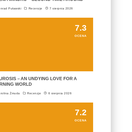
nrad Puławski
Recenzje
7 sierpnia 2026
7.3
OCENA
UROSIS – AN UNDYING LOVE FOR A
RNING WORLD
rolina Żmuda
Recenzje
6 sierpnia 2026
7.2
OCENA