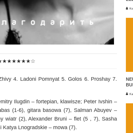
Ko
★★★★★★★☆
Zhivy 4. Ladoni Pomnyat 5. Golos 6. Proshay 7.
NE
BU
Ka
try Ilugdin – fortepian, klawisze; Peter Ivshin –
rabas (1-6), gitara basowa (7), Salman Abuyev –
 wiatr (2), Alexander Bruni – flet (5 , 7), Sasha
i Katya Lnogradskie – mowa (7).