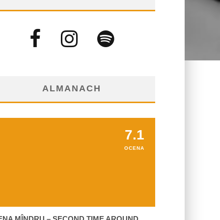
ALMANACH
7.1
OCENA
ENA MÎNDRU – SECOND TIME AROUND