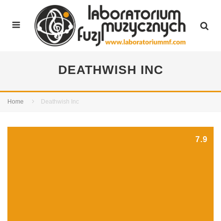
DEATHWISH INC
Home
Deathwish Inc
7.9