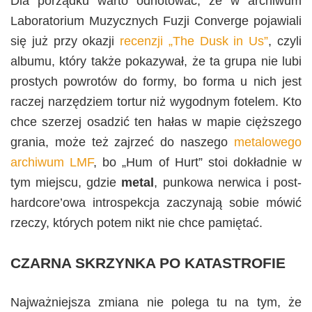
Dla porządku warto odnotować, że w archiwum
Laboratorium Muzycznych Fuzji Converge pojawiali
się już przy okazji
recenzji „The Dusk in Us”
, czyli
albumu, który także pokazywał, że ta grupa nie lubi
prostych powrotów do formy, bo forma u nich jest
raczej narzędziem tortur niż wygodnym fotelem. Kto
chce szerzej osadzić ten hałas w mapie cięższego
grania, może też zajrzeć do naszego
metalowego
archiwum LMF
, bo „Hum of Hurt” stoi dokładnie w
tym miejscu, gdzie
metal
, punkowa nerwica i post-
hardcore’owa introspekcja zaczynają sobie mówić
rzeczy, których potem nikt nie chce pamiętać.
CZARNA SKRZYNKA PO KATASTROFIE
Najważniejsza zmiana nie polega tu na tym, że