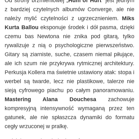
Od strony brzmieniowej „
Hum of Hurt
” jest jednym
z bardziej czytelnych albumów Converge, ale nie
należy mylić czytelności z ugrzecznieniem.
Miks
Kurta Ballou
eksponuje środek i dół pasma, dzięki
czemu bas Newtona nie znika pod gitarą, tylko
rywalizuje z nią o psychologiczne pierwszeństwo.
Gitary są ziarniste, suche, czasem niemal piłujące,
ale ich szum nie przykrywa rytmicznej architektury.
Perkusja Kollera ma świetnie ustawiony atak: stopa i
werbel są twarde, lecz nie plastikowe, talerze nie
sieją cyfrowego piachu po całym panoramowaniu.
Mastering Alana Douchesa
zachowuje
kompresyjną intensywność wymaganą przez ten
gatunek, ale nie spłaszcza dynamiki do formatu
cegły wrzuconej w pralkę.