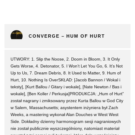
CONVERGE – HUM OF HURT
UTWORY: 1. Slip the Noose, 2. Doom in Bloom, 3. It Only
Gets Worse, 4. Detonator, 5. I Won’t Let You Go, 6. It’s Not
Up to Us, 7. Dream Debris, 8. It Used to Matter, 9. Hum of
Hurt, 10. Nothing Is OverSKŁAD: [Jacob Bannon / Wokal i
teksty], [Kurt Ballou / Gitary i wokale], [Nate Newton / Bas i
wokale], [Ben Koller / Perkusja]PRODUKCJA: „Hum of Hurt”
został nagrany i zmiksowany przez Kurta Ballou w God City
w Salem, Massachusetts; asystentem inżyniera był Zach
Weeks, a mastering wykonał Alan Douches w West West
Side. Dokładny dzienny harmonogram sesji nagraniowych
nie został publicznie wyszczególniony, natomiast materiał