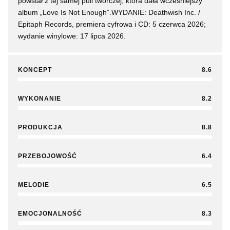
powstał z tej samej puli twórczej, która dała wcześniejszy
album „Love Is Not Enough”.WYDANIE: Deathwish Inc. /
Epitaph Records, premiera cyfrowa i CD: 5 czerwca 2026;
wydanie winylowe: 17 lipca 2026.
KONCEPT
8.6
WYKONANIE
8.2
PRODUKCJA
8.8
PRZEBOJOWOŚĆ
6.4
MELODIE
6.5
EMOCJONALNOŚĆ
8.3