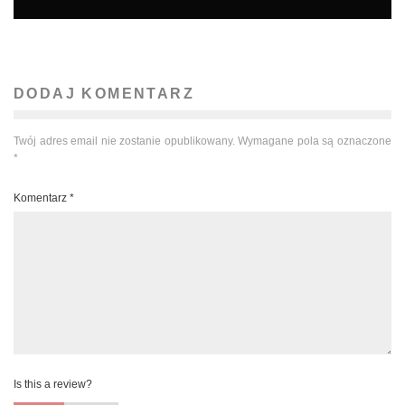
DODAJ KOMENTARZ
Twój adres email nie zostanie opublikowany.
Wymagane pola są oznaczone
*
Komentarz
*
Is this a review?