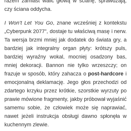
razem zamiast walić głową w ścianę, sprawdzają,
czy ściana oddycha.
I Won’t Let You Go
, znane wcześniej z kontekstu
„Cyberpunk 2077”, dostaje tu właściwą masę i nerw.
Ta wersja brzmi mniej jak dodatek do świata gry, a
bardziej jak integralny organ płyty: krótszy puls,
bardziej wyraźny wokal, mocniej osadzony bas,
mniej dekoracji. Bannon nie tylko wrzeszczy; on
frazuje w sposób, który zahacza o
post-hardcore
i
emocjonalną deklamację. Jego głos przechodzi od
zdartego krzyku przez krótkie, szorstkie wyrzuty po
prawie mówione fragmenty, jakby próbował wyjaśnić
samemu sobie, że człowiek może się naprawiać,
nawet jeżeli instrukcja obsługi dawno spłonęła w
kuchennym zlewie.