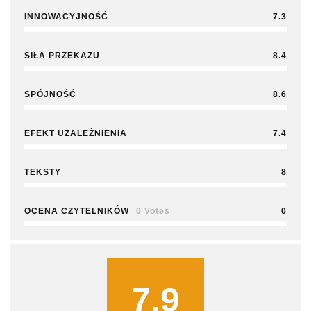
INNOWACYJNOŚĆ
7.3
SIŁA PRZEKAZU
8.4
SPÓJNOŚĆ
8.6
EFEKT UZALEŻNIENIA
7.4
TEKSTY
8
OCENA CZYTELNIKÓW
0 Votes
0
7.9