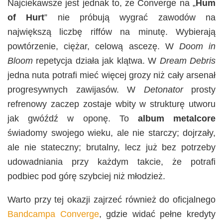
Najciekawsze jest jednak to, że Converge na „
Hum
of Hurt
” nie próbują wygrać zawodów na
największą liczbę riffów na minutę. Wybierają
powtórzenie, ciężar, celową ascezę. W
Doom in
Bloom
repetycja działa jak klątwa. W
Dream Debris
jedna nuta potrafi mieć więcej grozy niż cały arsenał
progresywnych zawijasów. W
Detonator
prosty
refrenowy zaczep zostaje wbity w strukturę utworu
jak gwóźdź w oponę. To
album metalcore
świadomy swojego wieku, ale nie starczy; dojrzały,
ale nie stateczny; brutalny, lecz już bez potrzeby
udowadniania przy każdym takcie, że potrafi
podbiec pod górę szybciej niż młodzież.
Warto przy tej okazji zajrzeć również do oficjalnego
Bandcampa Converge
, gdzie widać pełne kredyty