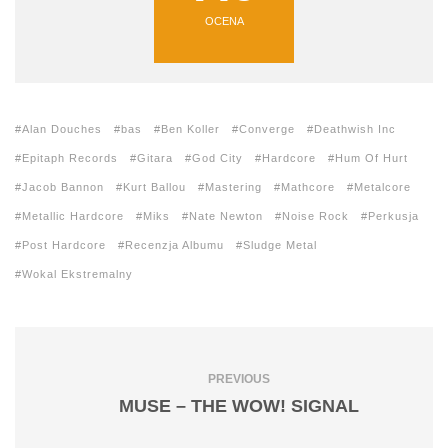
OCENA
Alan Douches
bas
Ben Koller
Converge
Deathwish Inc
Epitaph Records
Gitara
God City
Hardcore
Hum Of Hurt
Jacob Bannon
Kurt Ballou
Mastering
Mathcore
Metalcore
Metallic Hardcore
Miks
Nate Newton
Noise Rock
Perkusja
Post Hardcore
Recenzja Albumu
Sludge Metal
Wokal Ekstremalny
PREVIOUS
MUSE – THE WOW! SIGNAL