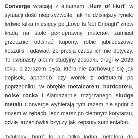
Converge
wracają z albumem „
Hum of Hurt
” w
sytuacji dość nieprzyzwoitej jak na dzisiejszy rynek:
ledwie kilka miesięcy po „Love Is Not Enough” znów
kładą na stole pełnoprawny materiał, zamiast
grzecznie odcinać kupony, robić jubileuszowe
koszulki i udawać, że presja czasu ich nie dotyczy.
To dwunasty album studyjny zespołu, drugi w 2026
roku, a zarazem płyta, która nie zachowuje się jak
dopisek, appendix czy worek z odrzutami po
poprzedniku. W obrębie
metalcore’u
,
hardcore’u
,
noise rocka
i ślamazarnie rozgrzanego
sludge
metalu
Converge wybierają tym razem nie sprint z
nożem w zębach, lecz marsz po ciemnym korytarzu,
gdzie jarzeniówka bzyczy jak zepsuty sumieniafon.
Tytułowy „hum” to nie tylko ładna metafora do