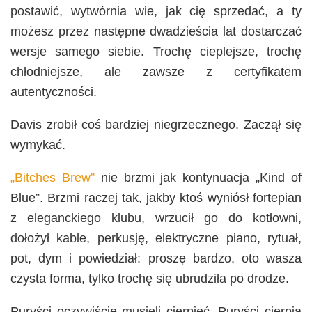
postawić, wytwórnia wie, jak cię sprzedać, a ty
możesz przez następne dwadzieścia lat dostarczać
wersje samego siebie. Trochę cieplejsze, trochę
chłodniejsze, ale zawsze z certyfikatem
autentyczności.
Davis zrobił coś bardziej niegrzecznego. Zaczął się
wymykać.
„Bitches Brew”
nie brzmi jak kontynuacja „Kind of
Blue”. Brzmi raczej tak, jakby ktoś wyniósł fortepian
z eleganckiego klubu, wrzucił go do kotłowni,
dołożył kable, perkusję, elektryczne piano, rytuał,
pot, dym i powiedział: proszę bardzo, oto wasza
czysta forma, tylko trochę się ubrudziła po drodze.
Puryści oczywiście musieli cierpieć. Puryści cierpią