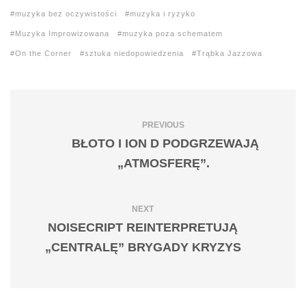
muzyka bez oczywistości
muzyka i ryzyko
Muzyka Improwizowana
muzyka poza schematem
On the Corner
sztuka niedopowiedzenia
Trąbka Jazzowa
PREVIOUS
BŁOTO I ION D PODGRZEWAJĄ
„ATMOSFERĘ”.
NEXT
NOISECRIPT REINTERPRETUJĄ
„CENTRALĘ” BRYGADY KRYZYS