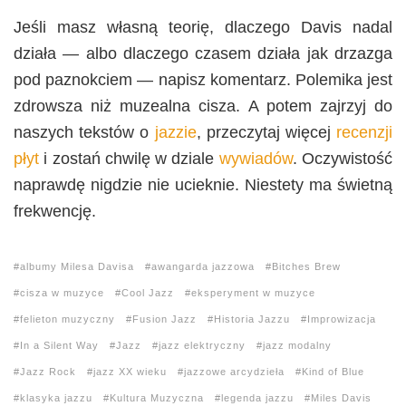
Jeśli masz własną teorię, dlaczego Davis nadal
działa — albo dlaczego czasem działa jak drzazga
pod paznokciem — napisz komentarz. Polemika jest
zdrowsza niż muzealna cisza. A potem zajrzyj do
naszych tekstów o
jazzie
, przeczytaj więcej
recenzji
płyt
i zostań chwilę w dziale
wywiadów
. Oczywistość
naprawdę nigdzie nie ucieknie. Niestety ma świetną
frekwencję.
albumy Milesa Davisa
awangarda jazzowa
Bitches Brew
cisza w muzyce
Cool Jazz
eksperyment w muzyce
felieton muzyczny
Fusion Jazz
Historia Jazzu
Improwizacja
In a Silent Way
Jazz
jazz elektryczny
jazz modalny
Jazz Rock
jazz XX wieku
jazzowe arcydzieła
Kind of Blue
klasyka jazzu
Kultura Muzyczna
legenda jazzu
Miles Davis