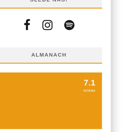
ALMANACH
7.1
OCENA