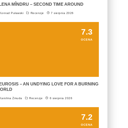
LENA MÎNDRU – SECOND TIME AROUND
onrad Puławski
Recenzje
7 sierpnia 2026
7.3
OCENA
EUROSIS – AN UNDYING LOVE FOR A BURNING
ORLD
arolina Żmuda
Recenzje
6 sierpnia 2026
7.2
OCENA