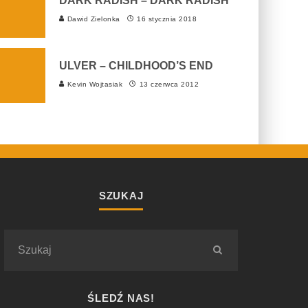
DARK RADISH – DARK RADISH
Dawid Zielonka
16 stycznia 2018
ULVER – CHILDHOOD’S END
Kevin Wojtasiak
13 czerwca 2012
SZUKAJ
ŚLEDŹ NAS!