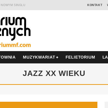
 W NOWYM SINGLU
KONTAKT
 SAMOTNOŚĆ I OPÓR
AMIĘCIĄ
ALISIS
ONIĘ O POLSCE
MIERA WE WRZEŚNIU
TOWNIA
MUZYKWARIAT
FELIETORIUM
L
JAZZ XX WIEKU