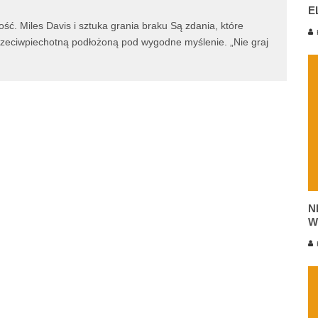
E
ść. Miles Davis i sztuka grania braku Są zdania, które
K
przeciwpiechotną podłożoną pod wygodne myślenie. „Nie graj
N
W
K