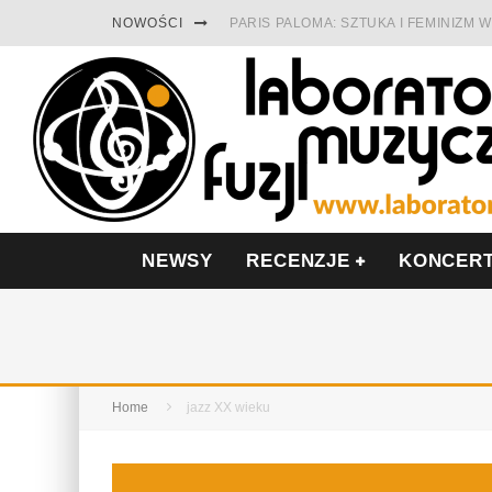
NOWOŚCI
PARIS PALOMA: SZTUKA I FEMINIZM
TABULA RASA Z SINGLEM DIAMENTY.
CINNAMON GUM MIĘDZY SOULEM A P
FRANCUSKI PROG METAL WEDŁUG DU
LESZEK KUŁAKOWSKI NAGRAŁ JAZZF
NIEZNANY BOWIE Z 1965 ROKU. PRE
NEWSY
RECENZJE
KONCER
Home
jazz XX wieku