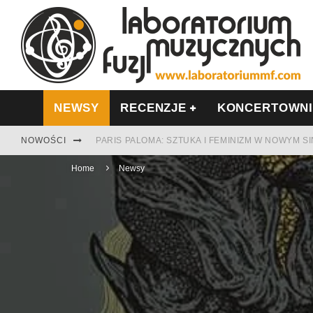
NEWSY
RECENZJE
KONCERTOWN
NOWOŚCI
PARIS PALOMA: SZTUKA I FEMINIZM W NOWYM S
Home
TABULA RASA Z SINGLEM DIAMENTY. SAMOTNOŚ
Newsy
CINNAMON GUM MIĘDZY SOULEM A PAMIĘCIĄ
FRANCUSKI PROG METAL WEDŁUG DUALISIS
LESZEK KUŁAKOWSKI NAGRAŁ JAZZFONIĘ O PO
NIEZNANY BOWIE Z 1965 ROKU. PREMIERA WE 