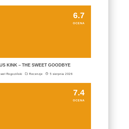
6.7
OCENA
US KINK – THE SWEET GOODBYE
weł Rogoziński
Recenzje
5 sierpnia 2026
7.4
OCENA