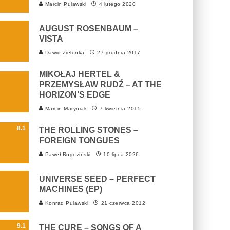
Marcin Puławski
4 lutego 2020
AUGUST ROSENBAUM –
VISTA
Dawid Zielonka
27 grudnia 2017
MIKOŁAJ HERTEL &
PRZEMYSŁAW RUDŹ – AT THE
HORIZON’S EDGE
Marcin Maryniak
7 kwietnia 2015
8.1
THE ROLLING STONES –
FOREIGN TONGUES
Paweł Rogoziński
10 lipca 2026
UNIVERSE SEED – PERFECT
MACHINES (EP)
Konrad Puławski
21 czerwca 2012
9.1
THE CURE – SONGS OF A