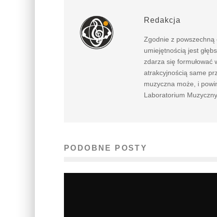
Redakcja
Zgodnie z powszechną o
umiejętnością jest głębs
zdarza się formułować 
atrakcyjnością same prz
muzyczna może, i powin
Laboratorium Muzycznyc
PODOBNE POSTY