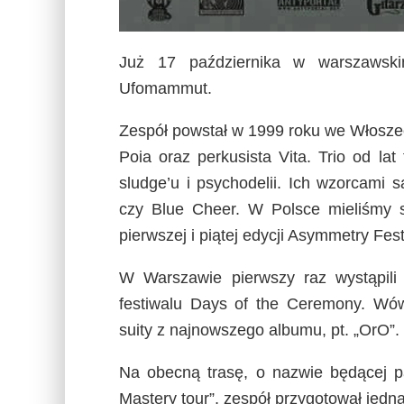
Już 17 października w warszawski
Ufomammut.
Zespół powstał w 1999 roku we Włoszec
Poia oraz perkusista Vita. Trio od l
sludge’u i psychodelii. Ich wzorcami s
czy Blue Cheer. W Polsce mieliśmy s
pierwszej i piątej edycji Asymmetry Fes
W Warszawie pierwszy raz wystąpili 
festiwalu Days of the Ceremony. Wów
suity z najnowszego albumu, pt. „OrO”.
Na obecną trasę, o nazwie będącej pa
Mastery tour”, zespół przygotował jedn