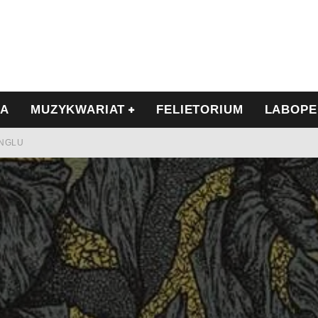
IA
MUZYKWARIAT
FELIETORIUM
LABOPE
INGLU
Ć I OPÓR
LSCE
WRZEŚNIU