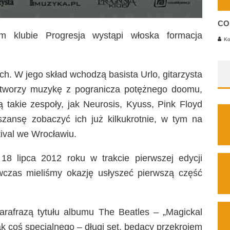
CO
m klubie Progresja wystąpi włoska formacja
Ko
h. W jego skład wchodzą basista Urlo, gitarzysta
at tworzy muzykę z pogranicza potężnego doomu,
ą takie zespoły, jak Neurosis, Kyuss, Pink Floyd
zansę zobaczyć ich już kilkukrotnie, w tym na
tival we Wrocławiu.
18 lipca 2012 roku w trakcie pierwszej edycji
czas mieliśmy okazję usłyszeć pierwszą część
rafrazą tytułu albumu The Beatles – „Magickal
ak coś specjalnego – długi set, będący przekrojem