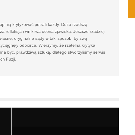
pinią krytykować potrafi każdy. Dużo rzadszą
za refleksja i wnikliwa ocena zjawiska. Jeszcze rzadziej
własne, oryginalne sądy w taki sposób, by swą
yciągnęły odbiorcę. Wierzymy, że rzetelna krytyka
na być, prawdziwą sztuką, dlatego stworzyliśmy serwis
h Fuzji.