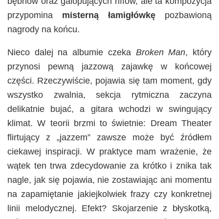
bębnów oraz galopujących riffów, ale ta kompozycja
przypomina
misterną łamigłówkę
pozbawioną
nagrody na końcu.
Nieco dalej na albumie czeka
Broken Man
, który
przynosi pewną jazzową zajawkę w końcowej
części. Rzeczywiście, pojawia się tam moment, gdy
wszystko zwalnia, sekcja rytmiczna zaczyna
delikatnie bujać, a gitara wchodzi w swingujący
klimat. W teorii brzmi to świetnie: Dream Theater
flirtujący z „jazzem” zawsze może być źródłem
ciekawej inspiracji. W praktyce mam wrażenie, że
wątek ten trwa zdecydowanie za krótko i znika tak
nagle, jak się pojawia, nie zostawiając ani momentu
na zapamiętanie jakiejkolwiek frazy czy konkretnej
linii melodycznej. Efekt? Skojarzenie z błyskotką,