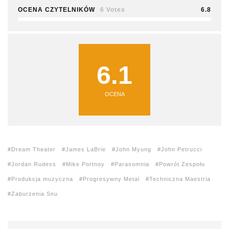
OCENA CZYTELNIKÓW
6 Votes
6.8
6.1
OCENA
Dream Theater
James LaBrie
John Myung
John Petrucci
Jordan Rudess
Mike Portnoy
Parasomnia
Powrót Zespołu
Produkcja muzyczna
Progresywny Metal
Techniczna Maestria
Zaburzenia Snu