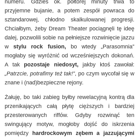
numeru. Gdzieś ok. półtorej minuty trwa to
przyjemne bujanie, a potem zespół powraca do
sztandarowej, chłodno skalkulowanej progresji.
Chciałbym, żeby Dream Theater pociągnęli tę ideę
dalej, pozwolili sobie na pełniejsze rozwinięcie jazzu
w
stylu rock fusion,
bo wtedy „Parasomnia”
mogłaby się wyróżnić od wcześniejszych dokonań.
A tak
pozostaje niedosyt,
jakby ktoś zawołał:
„Patrzcie, potrafimy też tak!”
, po czym wycofał się w
znane i (nad)bezpieczne rejony.
Żałuję, bo taki zabieg byłby rewelacyjną kontrą dla
przenikających całą płytę cięższych i bardziej
przesterowanych riffów. Gdyby rozwinąć ten
swingujący motyw, mogłoby dojść do iskrzenia
pomiędzy
hardrockowym zębem a jazzującymi