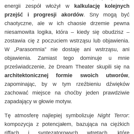
energii zespół włożył w
kalkulację kolejnych
przejść i progresji akordów
. Sny mogą być
chaotyczne, ale w ich chaosie drzemie pewna
niesamowita logika, która – kiedy się obudzisz –
zostawia cię z poczuciem wstrząsu lub objawienia.
W „Parasomnia” nie dostaję ani wstrząsu, ani
objawienia. Zamiast tego dominuje u mnie
przeświadczenie, że Dream Theater skupili się na
architektonicznej formie swoich utworów
,
zapominając, by w tym rzeźbieniu dźwięków
zachować miejsce na choćby jeden prawdziwie
zapadający w głowie motyw.
Tę atmosferę najlepiej symbolizuje
Night Terror
:
kompozycja z potencjałem, bazująca na ciężkich
riffach i syntezatorowych wtrętach, które