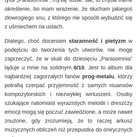
tytuł „Parasomnia”, myślę sobie: tak, to chyba trafne
określenie, bo mam wrażenie, że słucham jakiegoś
złowrogiego snu, z którego nie sposób wybudzić się
z uśmiechem na ustach.
Dlatego, choć doceniam
staranność i pietyzm
w
podejściu do tworzenia tych utworów, nie mogę
zaprzeczyć, że w skali do dziesięciu „Parasomnia”
ląduje u mnie na solidnym
6/10
. Jest to album dla
najbardziej zagorzałych fanów
prog-metalu
, którzy
potrafią czerpać przyjemność z samych niuansów
kompozytorskich i niezwykłej wirtuozerii. Osoby
szukające natomiast wyrazistych melodii i dreszczy
emocji mogą się poczuć zawiedzione, a może nawet
znużone, gdy zrozumieją, że to raczej arkusz
muzycznych obliczeń niż przepustka do onirycznych