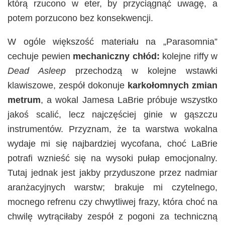
którą rzucono w eter, by przyciągnąć uwagę, a
potem porzucono bez konsekwencji.
W ogóle większość materiału na „Parasomnia”
cechuje pewien
mechaniczny chłód:
kolejne riffy w
Dead Asleep
przechodzą w kolejne wstawki
klawiszowe, zespół dokonuje
karkołomnych zmian
metrum
, a wokal Jamesa LaBrie próbuje wszystko
jakoś scalić, lecz najczęściej ginie w gąszczu
instrumentów. Przyznam, że ta warstwa wokalna
wydaje mi się najbardziej wycofana, choć LaBrie
potrafi wznieść się na wysoki pułap emocjonalny.
Tutaj jednak jest jakby przyduszone przez nadmiar
aranżacyjnych warstw; brakuje mi czytelnego,
mocnego refrenu czy chwytliwej frazy, która choć na
chwilę wytrąciłaby zespół z pogoni za techniczną