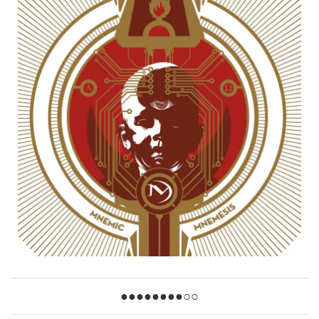
●●●●●●●●○○