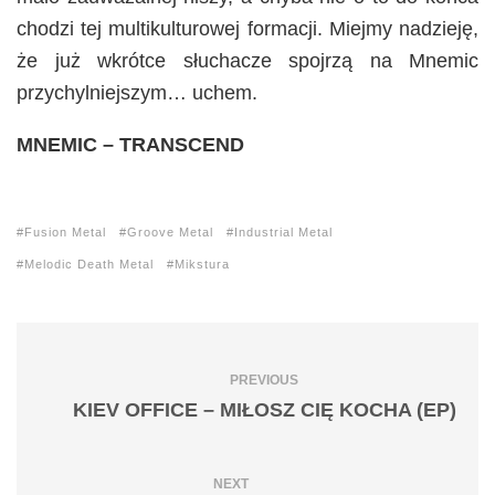
chodzi tej multikulturowej formacji. Miejmy nadzieję,
że już wkrótce słuchacze spojrzą na Mnemic
przychylniejszym… uchem.
MNEMIC – TRANSCEND
Fusion Metal
Groove Metal
Industrial Metal
Melodic Death Metal
Mikstura
PREVIOUS
KIEV OFFICE – MIŁOSZ CIĘ KOCHA (EP)
NEXT