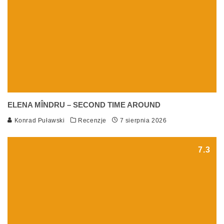
ELENA MÎNDRU – SECOND TIME AROUND
Konrad Puławski
Recenzje
7 sierpnia 2026
7.3