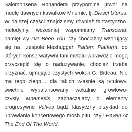
Salomonsena Ronandera przypomina utwór na
modłę dawnych kawałków Mnemic, tj.
Diesel Uterus
.
W dalszej części znajdziemy również fantastyczno-
melodyjny, wcześniej wspomniany
Transcend
,
pamiętliwy
I’ve Been You
, czy chociażby wzorujący
się na zespole Meshuggah
Pattern Platform
, do
których konserwatywni fani metalu wprawdzie mogą
przyczepić się o nadużywanie, chociaż trzeba
przyznać, ujmująco czystych wokali G. Bideau. Nie
ma tego złego… dla takich właśnie są tytułowy,
świetnie wybalansowany wokalnie growlowo-
czysty
Mnemesis
, zachaczający o elementy
progresywne
Valves
bądź klasyczny przykład do
uprawiania koncertowego mosh pitu, czyli
Haven At
The End Of The World
.