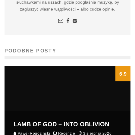
słuchawkami na uszach, gdzie podgłaśnia muzykę, by
zagłuszyć własne wątpliwości – albo cudze opinie.
PODOBNE POSTY
6.9
LAMB OF GOD – INTO OBLIVION
Paweł Rogoziński
Recenzje
3 sierpnia 2026