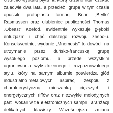
Ostatnio wydana płyta na którą kazano nam czekać
zaledwie dwa lata, a przecież grupę w tym czasie
opuścili: protoplasta formacji Brian „Brylle”
Rasmussen oraz ulubieniec publiczności Thomas
„Obeast” Koefod, ewidentnie wykazuje głęboki
entuzjazm i chęć dalszego rozwoju zespołu.
Konsekwentnie, wydanie „Mnemesis” to dowód na
utrzymanie przez duńsko-francuską grupę
wysokiego poziomu, a przede wszystkim
ugruntowania wykształconego i rozpoznawalnego
stylu, który na samym albumie potwierdza głód
industrialno-metalowych aspiracji zespołu z
charakterystyczną mieszanką cięższych i
energetycznych riffów oraz niezwykle melodyjnych
partii wokali w tle elektronicznych sampli i aranżacji
delikatnych klawiszy. Wcześniejsza zmiana