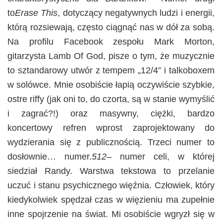
to
Erase This
, dotyczący negatywnych ludzi i energii,
którą rozsiewają, często ciągnąć nas w dół za sobą.
Na profilu Facebook zespołu Mark Morton,
gitarzysta Lamb Of God, pisze o tym, że muzycznie
to sztandarowy utwór z tempem „12/4” i talkoboxem
w solówce. Mnie osobiście łapią oczywiście szybkie,
ostre riffy (jak oni to, do czorta, są w stanie wymyślić
i zagrać?!) oraz masywny, ciężki, bardzo
koncertowy refren wprost zaprojektowany do
wydzierania się z publicznością. Trzeci numer to
dosłownie… numer.
512
– numer celi, w której
siedział Randy. Warstwa tekstowa to przelanie
uczuć i stanu psychicznego więźnia. Człowiek, który
kiedykolwiek spędzał czas w więzieniu ma zupełnie
inne spojrzenie na świat. Mi osobiście wgryzł się w