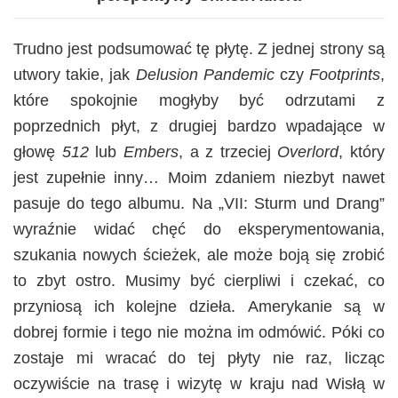
Trudno jest podsumować tę płytę. Z jednej strony są
utwory takie, jak
Delusion Pandemic
czy
Footprints
,
które spokojnie mogłyby być odrzutami z
poprzednich płyt, z drugiej bardzo wpadające w
głowę
512
lub
Embers
, a z trzeciej
Overlord
, który
jest zupełnie inny… Moim zdaniem niezbyt nawet
pasuje do tego albumu. Na „VII: Sturm und Drang”
wyraźnie widać chęć do eksperymentowania,
szukania nowych ścieżek, ale może boją się zrobić
to zbyt ostro. Musimy być cierpliwi i czekać, co
przyniosą ich kolejne dzieła.
Amerykanie są w
dobrej formie i tego nie można im odmówić. Póki co
zostaje mi wracać do tej płyty nie raz, licząc
oczywiście na trasę i wizytę w kraju nad Wisłą w