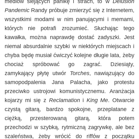
mediów siejących panikę i strach, to w
Delusion
Pandemic
Randy próbuje zmierzyć się z Internetem,
wszystkimi modami w nim panującymi i memami,
których nie potrafi zrozumieć. Słuchając tego
kawałka, można naprawdę dostać zadyszki. Jest
niemal absurdalnie szybki w niektórych miejscach i
chyba będę musiał ćwiczyć kolejne długie lata, żeby
chociaż spróbować go zagrać. Dziesiąty,
zamykający płytę utwór
Torches
, nawiązujący do
samopodpalenia Jana Palacha, jako protestu
przeciwko ustrojowi komunistycznemu. Aranżacja
kojarzy mi się z
Reclamation
i
King Me
. Otwarcie
czystą gitarą, bardzo spokojne, przeplatane z
ciężką, przesterowaną gitarą, która potem
przechodzi w szybką, rytmiczną zagrywkę, ale bez
szaleństwa, żeby wrócić do riffów z początku