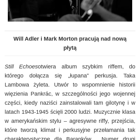
Will Adler i Mark Morton pracują nad nową
płytą
Still Echoes
otwiera album szybkim riffem, do
którego dołącza się „łupana” perkusja. Taka
Lambowa żyleta. Utwór to wspomnienie historii
więzienia Pankrác, w szczególności jego wojennej
części, kiedy naziści zainstalowali tam gilotynę i w
latach 1943-1945 ścięli 2000 ludzi. Muzycznie klasa
w amerykańskim stylu – agresywne riffy, przejścia,
które tworzą klimat i perkusyjne przełamania tak
charakterystyczne dla Baranków. Numer drugi