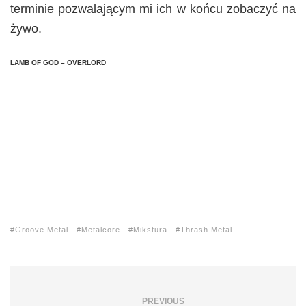
terminie pozwalającym mi ich w końcu zobaczyć na
żywo.
LAMB OF GOD – OVERLORD
Groove Metal
Metalcore
Mikstura
Thrash Metal
PREVIOUS