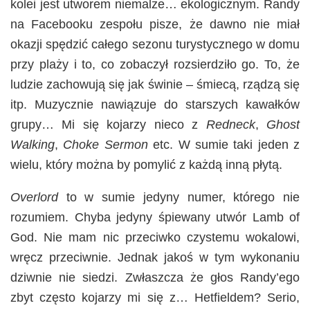
kolei jest utworem niemalże… ekologicznym. Randy
na Facebooku zespołu pisze, że dawno nie miał
okazji spędzić całego sezonu turystycznego w domu
przy plaży i to, co zobaczył rozsierdziło go. To, że
ludzie zachowują się jak świnie – śmiecą, rządzą się
itp. Muzycznie nawiązuje do starszych kawałków
grupy… Mi się kojarzy nieco z
Redneck
,
Ghost
Walking
,
Choke Sermon
etc. W sumie taki jeden z
wielu, który można by pomylić z każdą inną płytą.
Overlord
to w sumie jedyny numer, którego nie
rozumiem. Chyba jedyny śpiewany utwór Lamb of
God. Nie mam nic przeciwko czystemu wokalowi,
wręcz przeciwnie. Jednak jakoś w tym wykonaniu
dziwnie nie siedzi. Zwłaszcza że głos Randy’ego
zbyt często kojarzy mi się z… Hetfieldem? Serio,