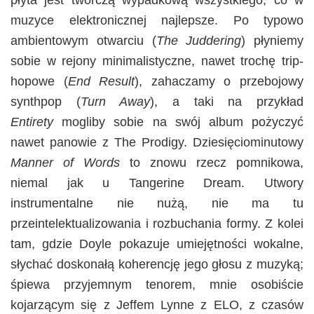
płyta jest twórczą wypadkową wszystkiego, co w
muzyce elektronicznej najlepsze. Po typowo
ambientowym otwarciu (
The Juddering
) płyniemy
sobie w rejony minimalistyczne, nawet trochę trip-
hopowe (
End Result
), zahaczamy o przebojowy
synthpop (
Turn Away
), a taki na przykład
Entirety
mogliby sobie na swój album pożyczyć
nawet panowie z The Prodigy. Dziesięciominutowy
Manner of Words
to znowu rzecz pomnikowa,
niemal jak u Tangerine Dream. Utwory
instrumentalne nie nużą, nie ma tu
przeintelektualizowania i rozbuchania formy. Z kolei
tam, gdzie Doyle pokazuje umiejętności wokalne,
słychać doskonałą koherencję jego głosu z muzyką;
śpiewa przyjemnym tenorem, mnie osobiście
kojarzącym się z Jeffem Lynne z ELO, z czasów