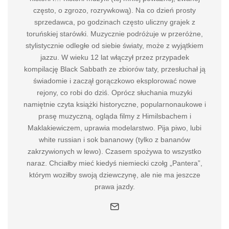
często, o zgrozo, rozrywkową). Na co dzień prosty
sprzedawca, po godzinach często uliczny grajek z
toruńskiej starówki. Muzycznie podróżuje w przeróżne,
stylistycznie odległe od siebie światy, może z wyjątkiem
jazzu. W wieku 12 lat włączył przez przypadek
kompilację Black Sabbath ze zbiorów taty, przesłuchał ją
świadomie i zaczął gorączkowo eksplorować nowe
rejony, co robi do dziś. Oprócz słuchania muzyki
namiętnie czyta książki historyczne, popularnonaukowe i
prasę muzyczną, ogląda filmy z Himilsbachem i
Maklakiewiczem, uprawia modelarstwo. Pija piwo, lubi
white russian i sok bananowy (tylko z bananów
zakrzywionych w lewo). Czasem spożywa to wszystko
naraz. Chciałby mieć kiedyś niemiecki czołg „Pantera”,
którym woziłby swoją dziewczynę, ale nie ma jeszcze
prawa jazdy.