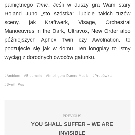
pamiętnego
Time
. Jeśli w duszy gra Wam stary
Roland Juno „sto szóstka”, lubicie takich tuzów
sceny, jak Kraftwerk, Visage, Orchestral
Manoeuvres in the Dark, Ultravox, New Order albo
późniejszych Aphex Twin czy Awolnation, to
poczujecie się jak w domu. Ten longplay to istny
wyciąg z dorodnych owoców gatunku.
Ambient
Elecronic
Intelligent Dance Music
Probówka
Synth Pop
PREVIOUS
YOU SHALL SUFFER – WE ARE
INVISIBLE