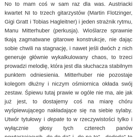
No to mam coś w sam raz dla was. Austriacki
kwartet NI to trzech gitarzystów (Martin Flotzinger,
Gigi Gratt i Tobias Hagleitner) i jeden strażnik rytmu,
Manu Mitterhuber (perkusja). Wioślarze sprawnie
tkają zagmatwane gitarowe konstrukcje, nie dając
sobie chwili na stagnację, i nawet jeśli dwóch z nich
generuje głównie wykalkulowany chaos, to trzeci
prowadzi melodię, która jest dla słuchacza stabilnym
punktem odniesienia. Mitterhuber nie pozostaje
kolegom dłużny i niczym ośmiornica okłada swój
zestaw. Śpiewu tutaj prawie w ogóle nie ma, ale jak
już jest, to dostajemy coś na miarę chóru
wyśpiewującego nakładające się na siebie sylaby.
Utwór tytułowy i
depate
to w rzeczywistości tylko i
wyłącznie głosy tych czterech panów