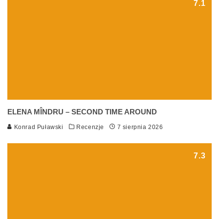
7.1
ELENA MÎNDRU – SECOND TIME AROUND
Konrad Puławski
Recenzje
7 sierpnia 2026
7.3