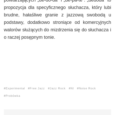
powtarzających „de-do-da” i „de-pa-te”. „dedoda” to
propozycja dla specyficznego słuchacza, który lubi
brudne, hałaśliwe granie z jazzową swobodą u
podstawy, dodatkowo stroniące od komercyjnych
walorów służących do mizdrzenia się do słuchacza i
o raczej posępnym tonie.
Experimental
Free Jazz
Jazz Rock
NI
Noise Rock
Probówka