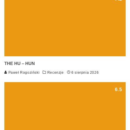
THE HU – HUN
Paweł Rogoziński
Recenzje
6 sierpnia 2026
6.5