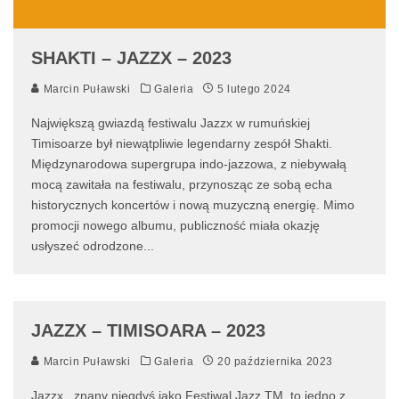
SHAKTI – JAZZX – 2023
Marcin Puławski
Galeria
5 lutego 2024
Największą gwiazdą festiwalu Jazzx w rumuńskiej
Timisoarze był niewątpliwie legendarny zespół Shakti.
Międzynarodowa supergrupa indo-jazzowa, z niebywałą
mocą zawitała na festiwalu, przynosząc ze sobą echa
historycznych koncertów i nową muzyczną energię. Mimo
promocji nowego albumu, publiczność miała okazję
usłyszeć odrodzone
...
JAZZX – TIMISOARA – 2023
Marcin Puławski
Galeria
20 października 2023
Jazzx , znany niegdyś jako Festiwal Jazz TM, to jedno z