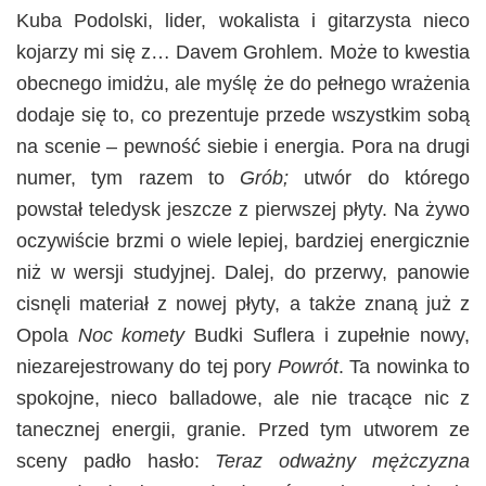
Kuba Podolski, lider, wokalista i gitarzysta nieco
kojarzy mi się z… Davem Grohlem. Może to kwestia
obecnego imidżu, ale myślę że do pełnego wrażenia
dodaje się to, co prezentuje przede wszystkim sobą
na scenie – pewność siebie i energia. Pora na drugi
numer, tym razem to
Grób;
utwór do którego
powstał teledysk jeszcze z pierwszej płyty. Na żywo
oczywiście brzmi o wiele lepiej, bardziej energicznie
niż w wersji studyjnej. Dalej, do przerwy, panowie
cisnęli materiał z nowej płyty, a także znaną już z
Opola
Noc komety
Budki Suflera i zupełnie nowy,
niezarejestrowany do tej pory
Powrót
. Ta nowinka to
spokojne, nieco balladowe, ale nie tracące nic z
tanecznej energii, granie. Przed tym utworem ze
sceny padło hasło:
Teraz odważny mężczyzna