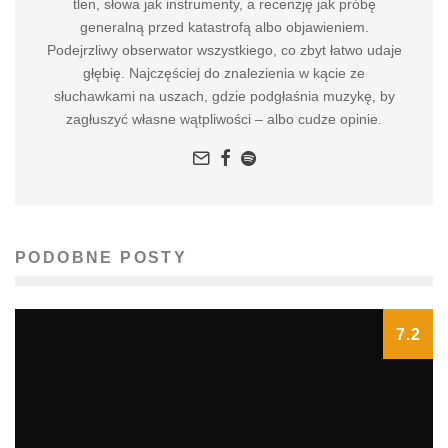
tlen, słowa jak instrumenty, a recenzję jak próbę
generalną przed katastrofą albo objawieniem.
Podejrzliwy obserwator wszystkiego, co zbyt łatwo udaje
głębię. Najczęściej do znalezienia w kącie ze
słuchawkami na uszach, gdzie podgłaśnia muzykę, by
zagłuszyć własne wątpliwości – albo cudze opinie.
PODOBNE POSTY
7.2