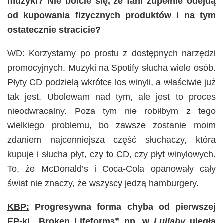
muzyki? Nie boicie się, że fani zupełnie odejdą
od kupowania fizycznych produktów i na tym
ostatecznie stracicie?
WD:
Korzystamy po prostu z dostępnych narzędzi
promocyjnych. Muzyki na Spotify słucha wiele osób.
Płyty CD podzielą wkrótce los winyli, a właściwie już
tak jest. Ubolewam nad tym, ale jest to proces
nieodwracalny. Poza tym nie robiłbym z tego
wielkiego problemu, bo zawsze zostanie moim
zdaniem najcenniejsza część słuchaczy, która
kupuje i słucha płyt, czy to CD, czy płyt winylowych.
To, że McDonald’s i Coca-Cola opanowały cały
świat nie znaczy, że wszyscy jedzą hamburgery.
KBP:
Progresywna forma chyba od pierwszej
EP-ki „Broken Lifeforms” np. w
Lullaby
uległa