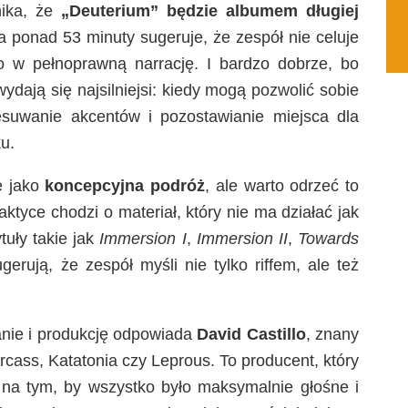
nika, że
„Deuterium” będzie albumem długiej
 ponad 53 minuty sugeruje, że zespół nie celuje
o w pełnoprawną narrację. I bardzo dobrze, bo
ydają się najsilniejsi: kiedy mogą pozwolić sobie
suwanie akcentów i pozostawianie miejsca dla
u.
ę jako
koncepcyjna podróż
, ale warto odrzeć to
ktyce chodzi o materiał, który nie ma działać jak
ytuły takie jak
Immersion I
,
Immersion II
,
Towards
gerują, że zespół myśli nie tylko riffem, ale też
ranie i produkcję odpowiada
David Castillo
, znany
rcass, Katatonia czy Leprous. To producent, który
 na tym, by wszystko było maksymalnie głośne i