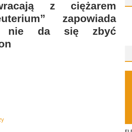
racają z ciężarem
uterium” zapowiada
go nie da się zbyć
on
zy
EL