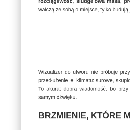
rozciągliwość
,
sludge’owa masa
,
pr
walczą ze sobą o miejsce, tylko budują
Wizualizer do utworu nie próbuje prz
przedłużenie jej klimatu: surowe, sku
To akurat dobra wiadomość, bo przy t
samym dźwięku.
BRZMIENIE, KTÓRE 