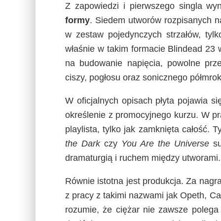
Z zapowiedzi i pierwszego singla wy
formy
. Siedem utworów rozpisanych na
w zestaw pojedynczych strzałów, tylk
właśnie w takim formacie Blindead 23 w
na budowanie napięcia, powolne prze
ciszy, pogłosu oraz sonicznego półmrok
W oficjalnych opisach płyta pojawia si
określenie z promocyjnego kurzu. W pra
playlista, tylko jak zamknięta całość. T
the Dark
czy
You Are the Universe
su
dramaturgią i ruchem między utworami.
Równie istotna jest produkcja. Za nag
z pracy z takimi nazwami jak Opeth, Ca
rozumie, że ciężar nie zawsze polega