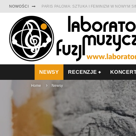
NOWOŚCI
PARIS PALOMA: SZTUKA I FEMINIZM W NOWYM S
TABULA RASA Z SINGLEM DIAMENTY. SAMOTNOŚ
CINNAMON GUM MIĘDZY SOULEM A PAMIĘCIĄ
FRANCUSKI PROG METAL WEDŁUG DUALISIS
LESZEK KUŁAKOWSKI NAGRAŁ JAZZFONIĘ O PO
NIEZNANY BOWIE Z 1965 ROKU. PREMIERA WE 
NEWSY
RECENZJE
KONCER
Home
Newsy