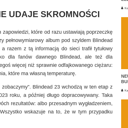
Ko
IE UDAJE SKROMNOŚCI
h zapowiedzi, które od razu ustawiają poprzeczkę
wszy pełnowymiarowy album pod szyldem Blindead
, a razem z tą informacją do sieci trafił tytułowy
ko dla fanów dawnego Blindead, ale też dla
zegoś więcej niż sprawnie odfajkowanego ciężaru:
enia, które ma własną temperaturę.
NE
BU
 i zobaczymy”. Blindead 23 wchodzą w ten etap z
Ka
2023 roku, a później długo dopracowywany. Taka
óch rezultatów: albo przesadnym wygładzeniem,
. Wszystko wskazuje na to, że w tym przypadku