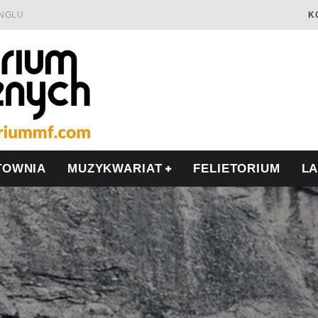
INGLU
K
Ć I OPÓR
LSCE
WRZEŚNIU
TOWNIA
MUZYKWARIAT
FELIETORIUM
L