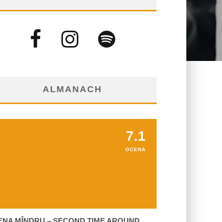
ALMANACH
7.1
OCENA
ENA MÎNDRU – SECOND TIME AROUND