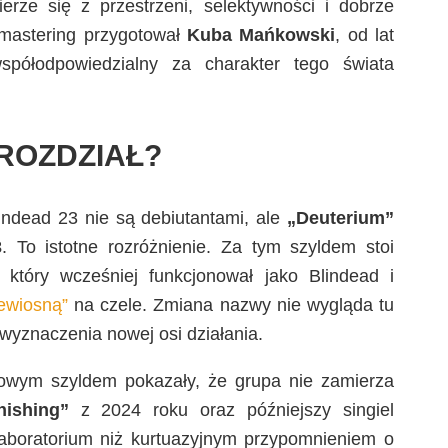
erze się z przestrzeni, selektywności i dobrze
 mastering przygotował
Kuba Mańkowski
, od lat
półodpowiedzialny za charakter tego świata
ROZDZIAŁ?
lindead 23 nie są debiutantami, ale
„Deuterium”
3
. To istotne rozróżnienie. Za tym szyldem stoi
u, który wcześniej funkcjonował jako Blindead i
ewiosną”
na czele. Zmiana nazwy nie wygląda tu
wyznaczenia nowej osi działania.
owym szyldem pokazały, że grupa nie zamierza
nishing”
z 2024 roku oraz późniejszy singiel
laboratorium niż kurtuazyjnym przypomnieniem o