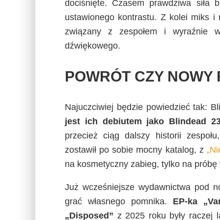
dociśnięte. Czasem prawdziwa siła bi
ustawionego kontrastu. Z kolei miks i
związany z zespołem i wyraźnie ws
dźwiękowego.
POWRÓT CZY NOWY 
Najuczciwiej będzie powiedzieć tak: B
jest ich debiutem jako Blindead 2
przecież ciąg dalszy historii zespoł
zostawił po sobie mocny katalog, z
„Ni
na kosmetyczny zabieg, tylko na próbę 
Już wcześniejsze wydawnictwa pod n
grać własnego pomnika.
EP-ka „Va
„Disposed”
z 2025 roku były raczej 