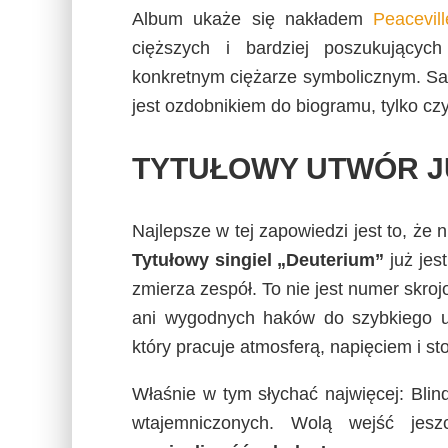
Album ukaże się nakładem
Peacevil
cięższych i bardziej poszukujący
konkretnym ciężarze symbolicznym. Sam
jest ozdobnikiem do biogramu, tylko cz
TYTUŁOWY UTWÓR J
Najlepsze w tej zapowiedzi jest to, że 
Tytułowy singiel „Deuterium”
już jes
zmierza zespół. To nie jest numer skro
ani wygodnych haków do szybkiego ud
który pracuje atmosferą, napięciem i 
Właśnie w tym słychać najwięcej: Blin
wtajemniczonych. Wolą wejść jes