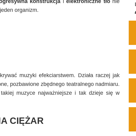
ogresywna konstrukcja
i
elektroniczne tło
nie
 jeden organizm.
ykrywać muzyki efekciarstwem. Działa raczej jak
pione, pozbawione zbędnego teatralnego nadmiaru.
akiej muzyce najważniejsze i tak dzieje się w
MA CIĘŻAR