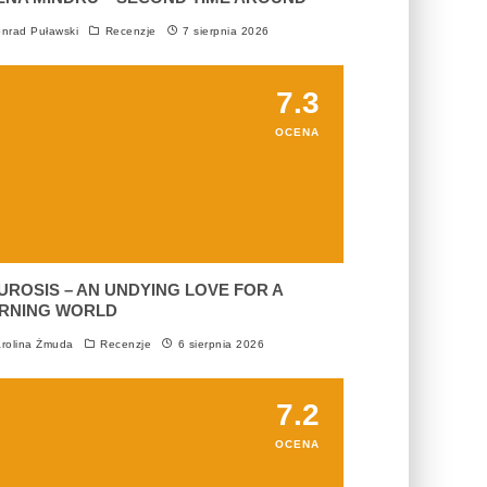
nrad Puławski
Recenzje
7 sierpnia 2026
7.3
OCENA
UROSIS – AN UNDYING LOVE FOR A
RNING WORLD
rolina Żmuda
Recenzje
6 sierpnia 2026
7.2
OCENA