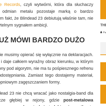
le Records
, czyli wytwórni, która dla słuchaczy
ch odmian metalu pozostaje marką o bardzo
 fakt, że Blindead 23 debiutują właśnie tam, nie
ytelnym sygnałem ambicji.
TH
Pa
UŻ MÓWI BARDZO DUŻO
nie musimy opierać się wyłącznie na deklaracjach.
t i daje całkiem wyraźny obraz kierunku, w którym
jony pod algorytm, nie ma tu pośpiesznego refrenu
ostępniania. Zamiast tego dostajemy materiał,
stopniowym zagęszczaniem formy.
dead 23 nie chcą wracać jako nostalgia-band dla
zcze głębiej w rejony, gdzie
post-metalowa