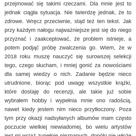
przejmować się takimi rzeczami. Dla mnie jest to
jednak ciągła sytuacja. Nie twierdzę jednak, że to
zdrowe. Wręcz przeciwnie, stąd też ten tekst. Jak
przy każdym nałogu najważniejsze jest się do niego
przyznać i zaakceptować, że problem istnieje, a
potem podjąć próbę zwalczenia go. Wiem, że w
2018 roku muszę nauczyć się surowszej selekcji
tego, czego słucham, i mniej gonić za nowościami
dla samej wiedzy o nich. Zadanie będzie nieco
utrudnione, biorąc pod uwagę wszystkie krążki,
które dostaję do recenzji, ale takie już sobie
wybrałem hobby i wypełnia mnie ono radością,
nawet kiedy jestem nim nieco przytłoczony. Poza
tym przy okazji nadsyłanych albumów mam często
poczucie wielkiej niewiadomej, bo wielu artystów
jest mi wciąż zupełnie nieznanych, dopóki nie włożę