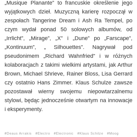
„Musique Planante” to francuskie określenie jego
wyjątkowych dzieł. Muzyczną karierę rozpoczął w
zespołach Tangerine Dream i Ash Ra Tempel, po
czym wydał ponad 50 solowych albumów, od
„Irrlicht”, „Mirage”, „X” i „Dune” po „Farscape”,
„Kontinuum”, „ Silhouettes”. Nagrywał pod
pseudonimem „Richard Wahnfried” i w różnych
kolaboracjach z takimi wielkimi artystami, jak Arthur
Brown, Michael Shrieve, Rainer Bloss, Lisa Gerrard
czy ostatnio Hans Zimmer. Klaus Schulze zawsze
pozostawał wierny swojemu niepowtarzalnemu
stylowi, będąc jednocześnie otwartym na innowacje
i eksperymenty.
Deaus Arrakis
Electro
Electronic
Klaus Schilze
Moog