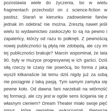
pozostawia wiele do życzenia, bo w wielu
fragmentach przechodzi on z science-fiction w
pastisz. Starań w kierunku zadowolenie fanów
jednak im odebrać nie można. Zresztą nawet jeśli
wielu to wydawnictwo zaskoczyło to są na pewno i
zapaleńcy, którzy od razu to połknęli. Z pewnością
nowej publiczności tą płytą nie zdobędą, ale czy im
tej publiczności brakuje? Marcin wspominał, że lata
90. były w muzyce progresywnej w ich garści. Dziś
siłą rzeczy te czasy nie powrócą, bo forma z jaką
wyszli kilkanaście lat temu dziś nigdy już za sobą
nie pociągnie z taką pasją. Tym samym zamyka się
pewne koło. Od dawna fani narzekali na wtórność
tej formacji, ale czy jest w ogóle sens ścigania się z
własnym cieniem? Dream Theater miało swoje pięć
minut, które genialnie wykorzystali. Pierwsze