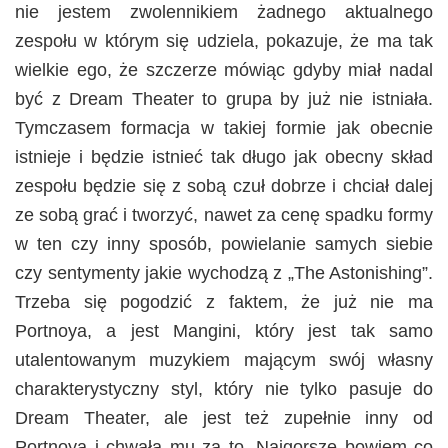
nie jestem zwolennikiem żadnego aktualnego
zespołu w którym się udziela, pokazuje, że ma tak
wielkie ego, że szczerze mówiąc gdyby miał nadal
być z Dream Theater to grupa by już nie istniała.
Tymczasem formacja w takiej formie jak obecnie
istnieje i będzie istnieć tak długo jak obecny skład
zespołu będzie się z sobą czuł dobrze i chciał dalej
ze sobą grać i tworzyć, nawet za cenę spadku formy
w ten czy inny sposób, powielanie samych siebie
czy sentymenty jakie wychodzą z „The Astonishing”.
Trzeba się pogodzić z faktem, że już nie ma
Portnoya, a jest Mangini, który jest tak samo
utalentowanym muzykiem mającym swój własny
charakterystyczny styl, który nie tylko pasuje do
Dream Theater, ale jest też zupełnie inny od
Portnoya i chwałą mu za to. Najgorsze bowiem co