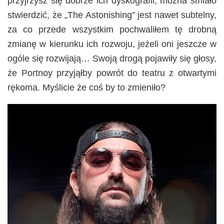
przyjrzysz się dobrze ich dyskografii, można śmiało
stwierdzić, że „The Astonishing” jest nawet subtelny,
za co przede wszystkim pochwaliłem tę drobną
zmianę w kierunku ich rozwoju, jeżeli oni jeszcze w
ogóle się rozwijają… Swoją drogą pojawiły się głosy,
że Portnoy przyjąłby powrót do teatru z otwartymi
rękoma. Myślicie że coś by to zmieniło?