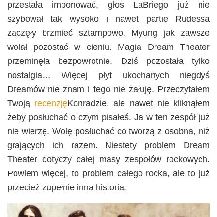
przestała imponować, głos LaBriego już nie
szybował tak wysoko i nawet partie Rudessa
zaczęły brzmieć sztampowo. Myung jak zawsze
wolał pozostać w cieniu. Magia Dream Theater
przeminęła bezpowrotnie. Dziś pozostała tylko
nostalgia… Więcej płyt ukochanych niegdyś
Dreamów nie znam i tego nie żałuję. Przeczytałem
Twoją
recenzję
Konradzie, ale nawet nie kliknąłem
żeby posłuchać o czym pisałeś. Ja w ten zespół już
nie wierzę. Wolę posłuchać co tworzą z osobna, niż
grających ich razem. Niestety problem Dream
Theater dotyczy całej masy zespołów rockowych.
Powiem więcej, to problem całego rocka, ale to już
przecież zupełnie inna historia.