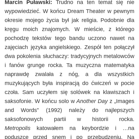
Marcin Puławski:
Trudno na ten temat się nie
wypowiedzieć. W końcu Dream Theater w pewnym
okresie mojego życia był jak religia. Podobnie dla
kręgu moich znajomych. W mieście, z którego
pochodzę tekstów tego bandu uczono nawet na
zajęciach języka angielskiego. Zespół ten połączył
dwa pokolenia słuchaczy: tradycyjnych metalowców
i fanów grunge rocka. Ta muzyczna matematyka
naprawdę zwalała z nóg, a dla wszystkich
muzykujących była inspiracją do ćwiczeń w pocie
czoła. Sam uczyłem się solówek na klawiszach i
saksofonie. W końcu solo w
Another Day
z „Images
and Words” (1992) należy do najlepszych
saksofonowych partii w historii rocka.
Metropolis
katowałem na keybordzie i …na
poduszce przed snem i po przebudzeniu. Na