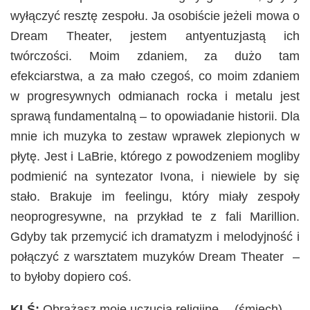
wyłączyć resztę zespołu. Ja osobiście jeżeli mowa o
Dream Theater, jestem antyentuzjastą ich
twórczości. Moim zdaniem, za dużo tam
efekciarstwa, a za mało czegoś, co moim zdaniem
w progresywnych odmianach rocka i metalu jest
sprawą fundamentalną – to opowiadanie historii. Dla
mnie ich muzyka to zestaw wprawek zlepionych w
płytę. Jest i LaBrie, którego z powodzeniem mogliby
podmienić na syntezator Ivona, i niewiele by się
stało. Brakuje im feelingu, który miały zespoły
neoprogresywne, na przykład te z fali Marillion.
Gdyby tak przemycić ich dramatyzm i melodyjność i
połączyć z warsztatem muzyków Dream Theater –
to byłoby dopiero coś.
KLŚ:
Obrażasz moje uczucia religijne… (śmiech)