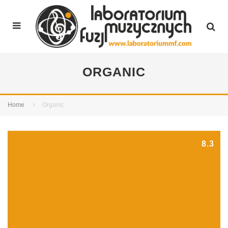
ORGANIC
Home
Organic
8.3