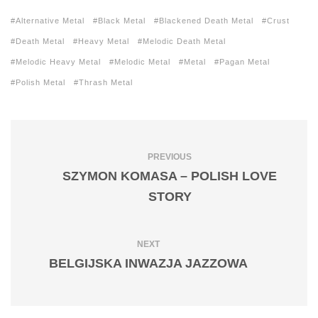
Alternative Metal
Black Metal
Blackened Death Metal
Crust
Death Metal
Heavy Metal
Melodic Death Metal
Melodic Heavy Metal
Melodic Metal
Metal
Pagan Metal
Polish Metal
Thrash Metal
PREVIOUS
SZYMON KOMASA – POLISH LOVE
STORY
NEXT
BELGIJSKA INWAZJA JAZZOWA