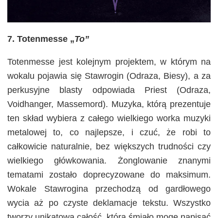
7. Totenmesse „
To”
Totenmesse jest kolejnym projektem, w którym na
wokalu pojawia się Stawrogin (Odraza, Biesy), a za
perkusyjne blasty odpowiada Priest (Odraza,
Voidhanger, Massemord). Muzyka, którą prezentuje
ten skład wybiera z całego wielkiego worka muzyki
metalowej to, co najlepsze, i czuć, że robi to
całkowicie naturalnie, bez większych trudności czy
wielkiego główkowania. Żonglowanie znanymi
tematami zostało doprecyzowane do maksimum.
Wokale Stawrogina przechodzą od gardłowego
wycia aż po czyste deklamacje tekstu. Wszystko
tworzy unikatową całość, która śmiało mogę napisać