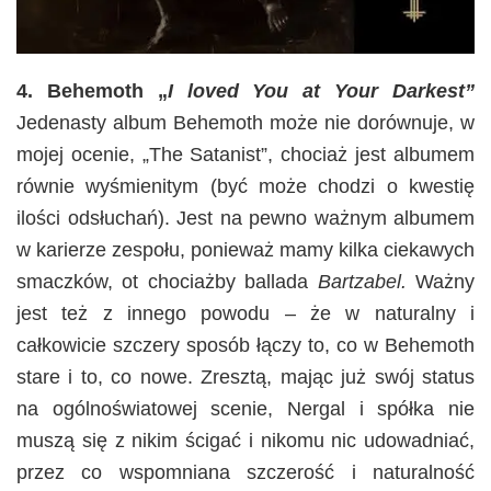
4. Behemoth „
I loved You at Your Darkest”
Jedenasty album Behemoth może nie dorównuje, w
mojej ocenie, „The Satanist”, chociaż jest albumem
równie wyśmienitym (być może chodzi o kwestię
ilości odsłuchań). Jest na pewno ważnym albumem
w karierze zespołu, ponieważ mamy kilka ciekawych
smaczków, ot chociażby ballada
Bartzabel.
Ważny
jest też z innego powodu – że w naturalny i
całkowicie szczery sposób łączy to, co w Behemoth
stare i to, co nowe. Zresztą, mając już swój status
na ogólnoświatowej scenie, Nergal i spółka nie
muszą się z nikim ścigać i nikomu nic udowadniać,
przez co wspomniana szczerość i naturalność