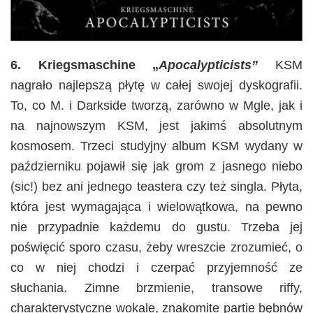
6. Kriegsmaschine „
Apocalypticists”
KSM
nagrało najlepszą płytę w całej swojej dyskografii.
To, co M. i Darkside tworzą, zarówno w Mgle, jak i
na najnowszym KSM, jest jakimś absolutnym
kosmosem. Trzeci studyjny album KSM wydany w
październiku pojawił się jak grom z jasnego niebo
(sic!) bez ani jednego teastera czy też singla. Płyta,
która jest wymagająca i wielowątkowa, na pewno
nie przypadnie każdemu do gustu. Trzeba jej
poświęcić sporo czasu, żeby wreszcie zrozumieć, o
co w niej chodzi i czerpać przyjemność ze
słuchania. Zimne brzmienie, transowe riffy,
charakterystyczne wokale, znakomite partie bębnów