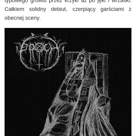
typowego growlu przez krzyki aż po jęki i wrzaski.
Całkiem solidny debiut, czerpiący garściami z
obecnej sceny.