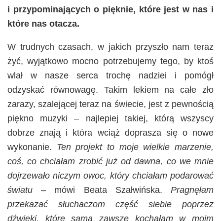
i przypominających o pięknie, które jest w nas i
które nas otacza.
W trudnych czasach, w jakich przyszło nam teraz
żyć, wyjątkowo mocno potrzebujemy tego, by ktoś
wlał w nasze serca trochę nadziei i pomógł
odzyskać równowagę. Takim lekiem na całe zło
zarazy, szalejącej teraz na świecie, jest z pewnością
piękno muzyki – najlepiej takiej, którą wszyscy
dobrze znają i która wciąż doprasza się o nowe
wykonanie.
Ten projekt to moje wielkie marzenie,
coś, co chciałam zrobić już od
dawna, co we mnie
dojrzewało niczym owoc, który chciałam podarować
światu
– mówi Beata Szałwińska.
Pragnęłam
przekazać słuchaczom część siebie poprzez
dźwięki, które sama zawsze kochałam w moim