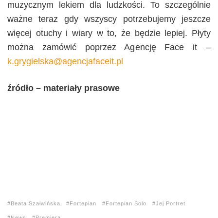
muzycznym lekiem dla ludzkości. To szczególnie
ważne teraz gdy wszyscy potrzebujemy jeszcze
więcej otuchy i wiary w to, że będzie lepiej. Płyty
można zamówić poprzez Agencję Face it –
k.grygielska@agencjafaceit.pl
źródło – materiały prasowe
Beata Szałwińska
Fortepian
Fortepian Solo
Jej Portret
News
Premiera