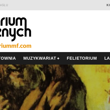
INGLU
K
Ć I OPÓR
LSCE
WRZEŚNIU
TOWNIA
MUZYKWARIAT
FELIETORIUM
L