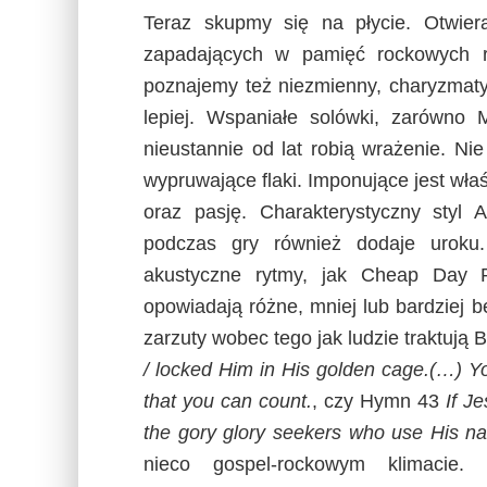
Teraz skupmy się na płycie. Otwiera
zapadających w pamięć rockowych r
poznajemy też niezmienny, charyzmaty
lepiej. Wspaniałe solówki, zarówno M
nieustannie od lat robią wrażenie. N
wypruwające flaki. Imponujące jest właś
oraz pasję. Charakterystyczny styl 
podczas gry również dodaje uroku.
akustyczne rytmy, jak Cheap Day R
opowiadają różne, mniej lub bardziej b
zarzuty wobec tego jak ludzie traktują
/ locked Him in His golden cage.(…) You’
that you can count.
, czy Hymn 43
If Je
the gory glory seekers who use His n
nieco gospel-rockowym klimacie. 