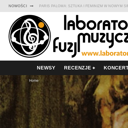
NOWOŚCI
PARIS PALOMA: SZTUKA I FEMINIZM W NOWYM S
TABULA RASA Z SINGLEM DIAMENTY. SAMOTNOŚ
CINNAMON GUM MIĘDZY SOULEM A PAMIĘCIĄ
FRANCUSKI PROG METAL WEDŁUG DUALISIS
LESZEK KUŁAKOWSKI NAGRAŁ JAZZFONIĘ O PO
NIEZNANY BOWIE Z 1965 ROKU. PREMIERA WE 
NEWSY
RECENZJE
KONCER
Home