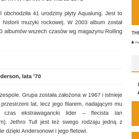
 obchodziła 41 urodziny płyty Aqualung. Jest to
historii muzyki rockowej. W 2003 album został
 500 albumów wszech czasów wg magazynu Rolling
TH
Pa
derson, lata ’70
espole. Grupa została założona w 1967 i istnieje
 przestrzeni lat, lecz jego filarem, nadającym mu
ły czas ekstrawagancki lider – flecista Ian
fm). Jethro Tull jest też swego rodzaju jedną z
e dzięki Andersonowi i jego fletowi.