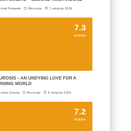
nrad Puławski
Recenzje
7 sierpnia 2026
7.3
OCENA
UROSIS – AN UNDYING LOVE FOR A
RNING WORLD
rolina Żmuda
Recenzje
6 sierpnia 2026
7.2
OCENA