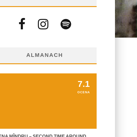
ALMANACH
7.1
OCENA
ENA MÎNDRU – SECOND TIME AROUND