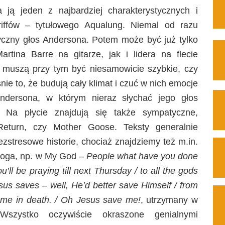
 ją jeden z najbardziej charakterystycznych i
iffów – tytułowego Aqualung. Niemal od razu
czny głos Andersona. Potem może być już tylko
artina Barre na gitarze, jak i lidera na flecie
ie muszą przy tym być niesamowicie szybkie, czy
nie to, że budują cały klimat i czuć w nich emocje
Andersona, w którym nieraz słychać jego głos
 Na płycie znajdują się także sympatyczne,
eturn, czy Mother Goose. Teksty generalnie
ezstresowe historie, chociaż znajdziemy też m.in.
 Boga, np. w My God –
People
what have you done
ll be praying till next Thursday / to all the gods
sus saves – well, He’d better save Himself / from
ame in death. / Oh Jesus save me!
, utrzymany w
Wszystko oczywiście okraszone genialnymi