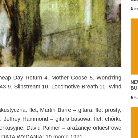
Ko
heap Day Return 4. Mother Goose 5. Wond’ring
NE
43 9. Slipstream 10. Locomotive Breath 11. Wind
BU
Ka
styczna, flet, Martin Barre – gitara, flet prosty,
, Jeffrey Hammond – gitara basowa, flet, chórki,
perkusyjne, David Palmer – arażancje orkiestrowe
is DATA WYDANIA: 19 marca 1971