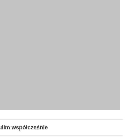
ullm
współcześnie