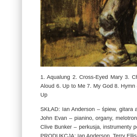
1. Aqualung 2. Cross-Eyed Mary 3. C
Aloud 6. Up to Me 7. My God 8. Hymn 
Up
SKŁAD: Ian Anderson – śpiew, gitara aku
John Evan – pianino, organy, melotron
Clive Bunker – perkusja, instrumenty 
PRODUKCJA: Ian Anderson, Terry Ell