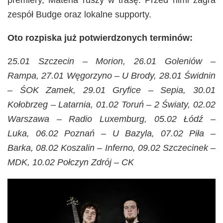
zespół Budge oraz lokalne supporty.
Oto rozpiska już potwierdzonych terminów:
2
5.01 Szczecin – Morion,
26.01 Goleniów –
Rampa,
27.01 Węgorzyno – U Brody,
28.01 Świdnin
– ŚOK Zamek,
29.01 Gryfice – Sepia,
30.01
Kołobrzeg – Latarnia,
01.02 Toruń – 2 Światy,
02.02
Warszawa – Radio Luxemburg,
05.02 Łódź –
Luka,
06.02 Poznań – U Bazyla,
07.02 Piła –
Barka,
08.02 Koszalin – Inferno,
09.02 Szczecinek –
MDK,
10.02 Połczyn Zdrój – CK