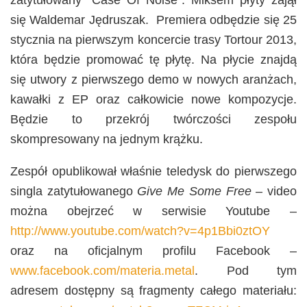
zatytułowany “Case Of Noise”. Miksem płyty zajął
się Waldemar Jędruszak. Premiera odbędzie się 25
stycznia na pierwszym koncercie trasy Tortour 2013,
która będzie promować tę płytę. Na płycie znajdą
się utwory z pierwszego demo w nowych aranżach,
kawałki z EP oraz całkowicie nowe kompozycje.
Będzie to przekrój twórczości zespołu
skompresowany na jednym krążku.
Zespół opublikował właśnie teledysk do pierwszego
singla zatytułowanego
Give Me Some Free
– video
można obejrzeć w serwisie Youtube –
http://www.youtube.com/watch?v=4p1Bbi0ztOY
oraz na oficjalnym profilu Facebook –
www.facebook.com/materia.metal
. Pod tym
adresem dostępny są fragmenty całego materiału: