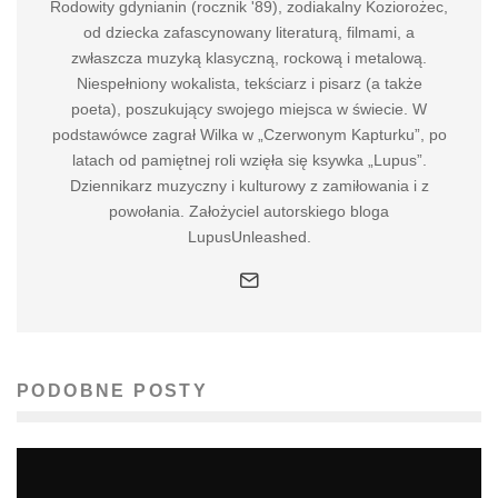
Rodowity gdynianin (rocznik '89), zodiakalny Koziorożec,
od dziecka zafascynowany literaturą, filmami, a
zwłaszcza muzyką klasyczną, rockową i metalową.
Niespełniony wokalista, tekściarz i pisarz (a także
poeta), poszukujący swojego miejsca w świecie. W
podstawówce zagrał Wilka w „Czerwonym Kapturku”, po
latach od pamiętnej roli wzięła się ksywka „Lupus”.
Dziennikarz muzyczny i kulturowy z zamiłowania i z
powołania. Założyciel autorskiego bloga
LupusUnleashed.
PODOBNE POSTY