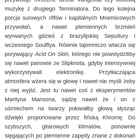
muzykę z drugiego Terminatora. Do tego kolejna
porcja surowych riffów i kapitalnych Mnemicowych
przywołań, a nawet plemiennych brzmień
wyrwanych gdzieś z brazylijskiej Sepultury i
wczesnego Soulflya. Równie tajemniczo wtacza się
porywający
Acid On Skin
, którego nie powstydziliby
się nawet panowie ze Slipknota, gdyby intensywniej
wykorzystywali elektronikę. Przytłaczająca
atmosfera wżera się w głowę i nawet nie myśli żeby
z niej wyjść. Jest tu nawet coś z eksperymentów
Marilyna Mansona, sądzę nawet że i on z
uśmiechem na twarzy pokiwałby głową słysząc
dźwięki proponowane przez fińską Khromę. Do
szybszych, gitarowych klimatów, ponownie
sięgających po plemienne zapędy znane z dokonań