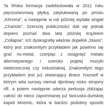
Ta fińska formacja zadebiutowała w 2011 roku
pięcioutworową płytką zatytułowaną po prostu
„Khroma”, a następnie w rok później wydała singiel
„Chariots”. Szerszej publiczności dali się jednak
dopiero poznać dwa lata później krążkiem
„Collapse”. Ich dyskografię właśnie dopełnił „Stasis”,
który jest znakomitym przykładem jak powinno się
grać nu-metal, czerpiąc z osiągnięć metalu
alternatywnego i szeroko pojętej muzyki
elektronicznej czy industrialnej. Znakomitym tego
przykładem jest już otwierający
Brace Yourself
w
którym wita surowy niemal djentowy nisko strojony
riff, a potem następnie uderza perkusja zbliżając
całość do nieco zapomnianej już fancusko-duńskiej
kapeli Mnemic, która w bardzo podobny sposób