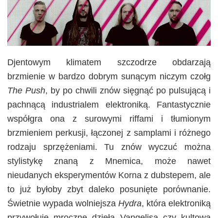
Djentowym klimatem szczodrze obdarzają
brzmienie w bardzo dobrym sunącym niczym czołg
The Push
, by po chwili znów sięgnąć po pulsującą i
pachnącą industrialem elektroniką. Fantastycznie
współgra ona z surowymi riffami i tłumionym
brzmieniem perkusji, łączonej z samplami i różnego
rodzaju sprzężeniami. Tu znów wyczuć można
stylistykę znaną z Mnemica, może nawet
nieudanych eksperymentów Korna z dubstepem, ale
to już byłoby zbyt daleko posunięte porównanie.
Świetnie wypada wolniejsza
Hydra
, która elektroniką
przywołuje mroczne dzieła Vangelisa czy kultową