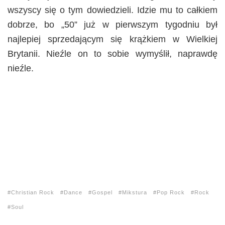
wszyscy się o tym dowiedzieli. Idzie mu to całkiem
dobrze, bo „50” już w pierwszym tygodniu był
najlepiej sprzedającym się krążkiem w Wielkiej
Brytanii. Nieźle on to sobie wymyślił, naprawdę
nieźle.
Christian Rock
Dance
Gospel
Mikstura
Pop Rock
Rock
Soul