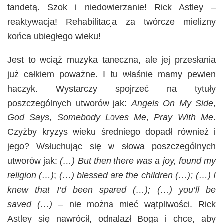
tandetą. Szok i niedowierzanie! Rick Astley –
reaktywacja! Rehabilitacja za twórcze mielizny
końca ubiegłego wieku!
Jest to wciąż muzyka taneczna, ale jej przesłania
już całkiem poważne. I tu właśnie mamy pewien
haczyk. Wystarczy spojrzeć na tytuły
poszczególnych utworów jak:
Angels On My Side
,
God Says
,
Somebody Loves Me
,
Pray With Me
.
Czyżby kryzys wieku średniego dopadł również i
jego? Wsłuchując się w słowa poszczególnych
utworów jak:
(…)
But then there was a joy, found my
religion (…)
;
(…)
blessed are the children
(…);
(…)
I
knew that I’d been spared
(…);
(…)
you’ll be
saved
(…)
– nie można mieć wątpliwości. Rick
Astley się nawrócił, odnalazł Boga i chce, aby