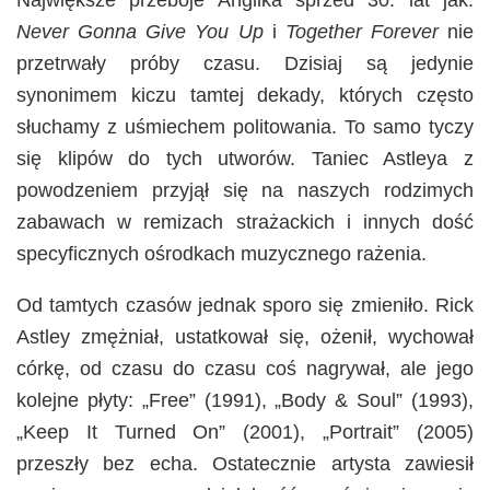
Największe przeboje Anglika sprzed 30. lat jak:
Never Gonna Give You Up
i
Together Forever
nie
przetrwały próby czasu. Dzisiaj są jedynie
synonimem kiczu tamtej dekady, których często
słuchamy z uśmiechem politowania. To samo tyczy
się klipów do tych utworów. Taniec Astleya z
powodzeniem przyjął się na naszych rodzimych
zabawach w remizach strażackich i innych dość
specyficznych ośrodkach muzycznego rażenia.
Od tamtych czasów jednak sporo się zmieniło. Rick
Astley zmężniał, ustatkował się, ożenił, wychował
córkę, od czasu do czasu coś nagrywał, ale jego
kolejne płyty: „Free” (1991), „Body & Soul” (1993),
„Keep It Turned On” (2001), „Portrait” (2005)
przeszły bez echa. Ostatecznie artysta zawiesił