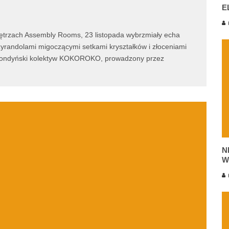
E
K
trzach Assembly Rooms, 23 listopada wybrzmiały echa
żyrandolami migoczącymi setkami kryształków i złoceniami
ił londyński kolektyw KOKOROKO, prowadzony przez
N
W
K