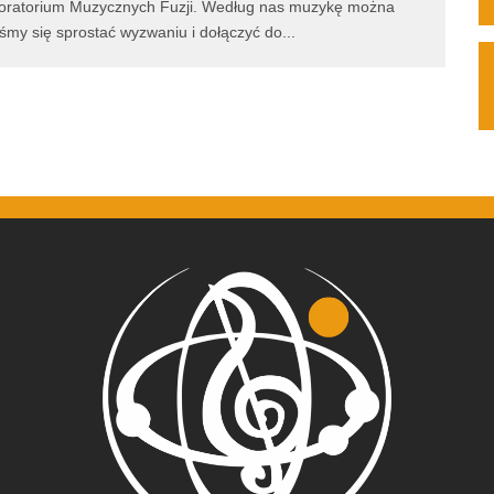
boratorium Muzycznych Fuzji. Według nas muzykę można
liśmy się sprostać wyzwaniu i dołączyć do
...