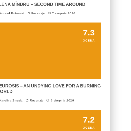
LENA MÎNDRU – SECOND TIME AROUND
onrad Puławski
Recenzje
7 sierpnia 2026
7.3
OCENA
EUROSIS – AN UNDYING LOVE FOR A BURNING
ORLD
arolina Żmuda
Recenzje
6 sierpnia 2026
7.2
OCENA