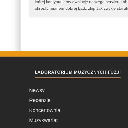
której kontynuujemy ewolucję naszego serwisu La
określić mianem dobrej bądź złej. Jak zwykle stara
LABORATORIUM MUZYCZNYCH FUZJI
Newsy
Recenzje
Koncertownia
Muzykwariat