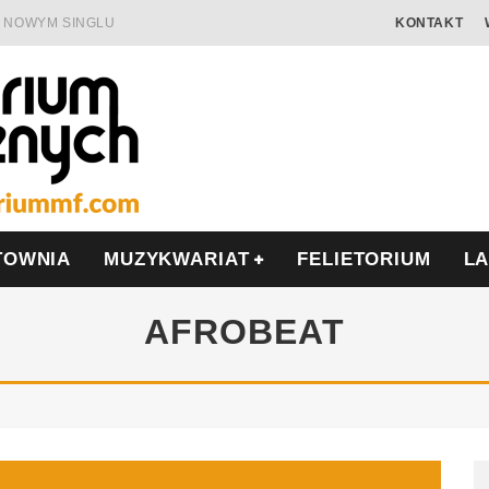
 W NOWYM SINGLU
KONTAKT
 SAMOTNOŚĆ I OPÓR
AMIĘCIĄ
ALISIS
ONIĘ O POLSCE
MIERA WE WRZEŚNIU
TOWNIA
MUZYKWARIAT
FELIETORIUM
L
AFROBEAT