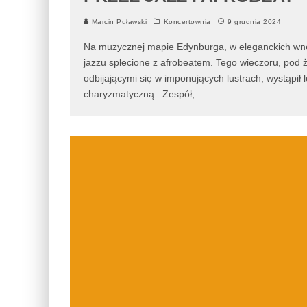
Marcin Puławski
Koncertownia
9 grudnia 2024
Na muzycznej mapie Edynburga, w eleganckich wnę
jazzu splecione z afrobeatem. Tego wieczoru, pod 
odbijającymi się w imponujących lustrach, wystąp
charyzmatyczną . Zespół,
...