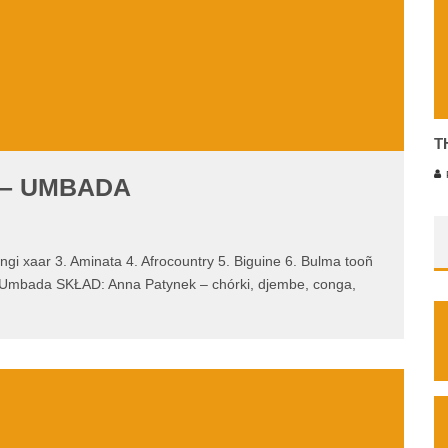
T
P
 – UMBADA
ar 3. Aminata 4. Afrocountry 5. Biguine 6. Bulma tooñ
 Umbada SKŁAD: Anna Patynek – chórki, djembe, conga,