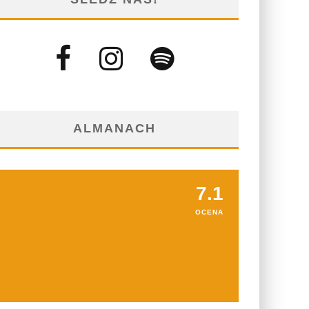
ALMANACH
7.1
OCENA