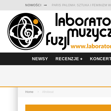
NOWOŚCI
PARIS PALOMA: SZTUKA I FEMINIZM
TABULA RASA Z SINGLEM DIAMENTY.
CINNAMON GUM MIĘDZY SOULEM A P
FRANCUSKI PROG METAL WEDŁUG DU
LESZEK KUŁAKOWSKI NAGRAŁ JAZZF
NIEZNANY BOWIE Z 1965 ROKU. PRE
NEWSY
RECENZJE
KONCER
Home
Afrobeat