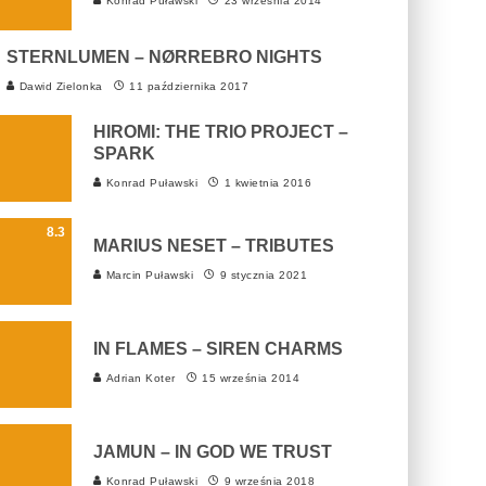
Konrad Puławski
23 września 2014
STERNLUMEN – NØRREBRO NIGHTS
Dawid Zielonka
11 października 2017
HIROMI: THE TRIO PROJECT –
SPARK
Konrad Puławski
1 kwietnia 2016
8.3
MARIUS NESET – TRIBUTES
Marcin Puławski
9 stycznia 2021
IN FLAMES – SIREN CHARMS
Adrian Koter
15 września 2014
JAMUN – IN GOD WE TRUST
Konrad Puławski
9 września 2018