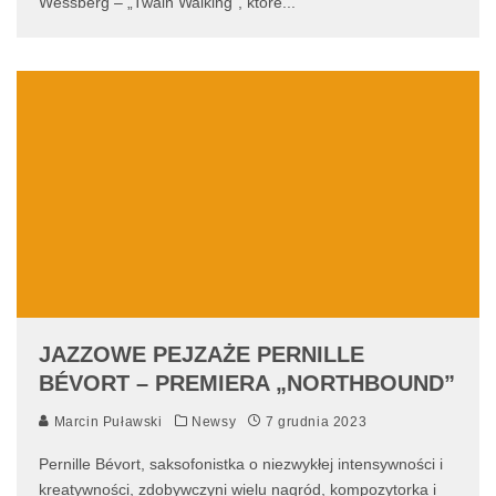
Wessberg – „Twain Walking”, które
...
JAZZOWE PEJZAŻE PERNILLE
BÉVORT – PREMIERA „NORTHBOUND”
Marcin Puławski
Newsy
7 grudnia 2023
Pernille Bévort, saksofonistka o niezwykłej intensywności i
kreatywności, zdobywczyni wielu nagród, kompozytorka i