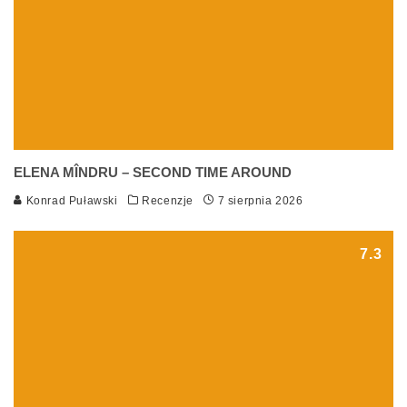
ELENA MÎNDRU – SECOND TIME AROUND
Konrad Puławski
Recenzje
7 sierpnia 2026
7.3