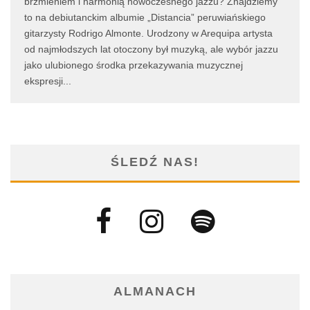
brzmieniem i harmonią nowoczesnego jazzu? Znajdziemy
to na debiutanckim albumie „Distancia” peruwiańskiego
gitarzysty Rodrigo Almonte. Urodzony w Arequipa artysta
od najmłodszych lat otoczony był muzyką, ale wybór jazzu
jako ulubionego środka przekazywania muzycznej
ekspresji
...
ŚLEDŹ NAS!
ALMANACH