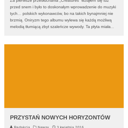
Za pierwsze przesłuchania „Creatures” wziąłem się tuż
przed snem i było to doskonałym wprowadzenie do muzyki
tych… polskich wykonawców, bo na takich bynajmniej nie
brzmią. Oniryzm tego albumu wylewa się każdą możliwą
melodią tłumiącą zbyt szaleńcze wywody. Ta płyta miała
...
PRZYSTAŃ NOWYCH HORYZONTÓW
Redakcja
Newsy
3 kwietnia 2016