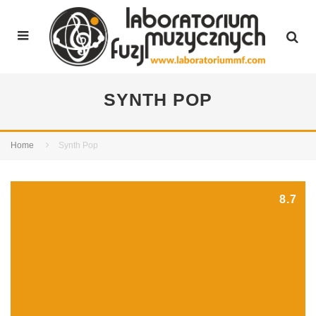
SYNTH POP
Home
Synth Pop
8.7